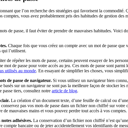
s étonnant que l’on recherche des stratégies qui favorisent la commodité
s comptes, vous avez probablement pris des habitudes de gestion des mot
 mots de passe, il faut éviter de prendre de mauvaises habitudes. Voici 
tes.
Chaque fois que vous créez un compte avec un mot de passe que vous
ui l’utilisent.
ter de répéter les mots de passe, certains peuvent essayer de les person
 mot de passe pour votre accès au jeu. Ces mots de passe sont parmi les
lus utilisés au monde
. En essayant de simplifier les choses, vous simplifi
ots de passe de navigateur.
Si vous utilisez un navigateur bien conn
basés sur un navigateur ne sont pas la meilleure façon de stocker les mo
e passe tiers, consultez notre
article de blog
.
lair.
La création d’un document texte, d’une feuille de calcul ou d’une
Ne conservez pas vos mots de passe dans un fichier non chiffré sur votre 
tre de mauvaises mains et vous pouvez perdre tout accès à vos comptes.
 notes adhésives.
La conservation d’un fichier non chiffré n’est qu’une 
tre compte bancaire ou de jeter accidentellement vos identifiants de mes