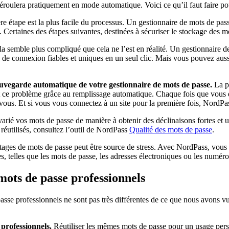
déroulera pratiquement en mode automatique. Voici ce qu’il faut faire pou
e étape est la plus facile du processus. Un gestionnaire de mots de pas
s. Certaines des étapes suivantes, destinées à sécuriser le stockage des m
a semble plus compliqué que cela ne l’est en réalité. Un gestionnaire 
s de connexion fiables et uniques en un seul clic. Mais vous pouvez auss
auvegarde automatique de votre gestionnaire de mots de passe.
La pl
sout ce problème grâce au remplissage automatique. Chaque fois que vou
 vous. Et si vous vous connectez à un site pour la première fois, NordPa
rié vos mots de passe de manière à obtenir des déclinaisons fortes et u
 réutilisés, consultez l’outil de NordPass
Qualité des mots de passe
.
tages de mots de passe peut être source de stress. Avec NordPass, vous 
s, telles que les mots de passe, les adresses électroniques ou les numéro
mots de passe professionnels
e passe professionnels ne sont pas très différentes de ce que nous avons
 professionnels.
Réutiliser les mêmes mots de passe pour un usage person