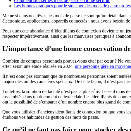
Comment stocker les mots de passe en toute sécurité
Les bonnes pratiques pour le stockage des mots de passe profes
Même si dans nos rêves, les mots de passe ne sont qu’un détail dans n
électronique, applications, appareils connectés : nous avons besoin d
Pour que cette abondance d’identifiants de connexion devienne un jeu d
respecter impérativement, ainsi que les mauvaises pratiques à abandon
L’importance d’une bonne conservation de
Combien de comptes personnels pouvez-vous citer par cœur ? Ne vous inq
effet, selon une étude réalisée en 2024,
une personne gère en moyenne
Il n’est donc pas étonnant que de nombreuses personnes soient tentées 
majuscules ou des caractères spéciaux. De cette façon, il n’est pas néc
Toutefois, la solution de facilité n’est pas la plus sûre. Le seul mois 
rassemblés dans un document en texte clair. Les identifiants de connexi
ont la possibilité de s’emparer d’un nombre encore plus grand de com
Que vous utilisiez d’anciens identifiants de connexion ou que vous les
étudions vos habitudes de gestion des mots de passe.
Ce qu’il ne faut pas faire pour stocker des