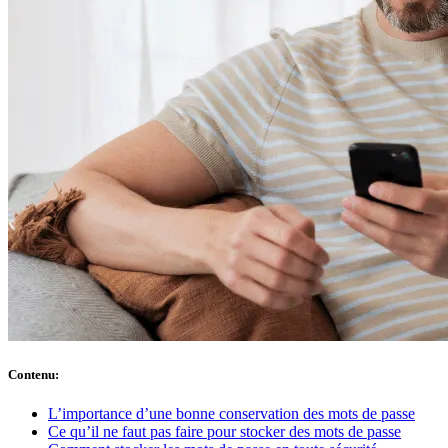
Conformité
NIS2
ISO 27001
NIST
SOC 2
Demander un devis
Tester Business
Contenu
:
L’importance d’une bonne conservation des mots de passe
Ce qu’il ne faut pas faire pour stocker des mots de passe