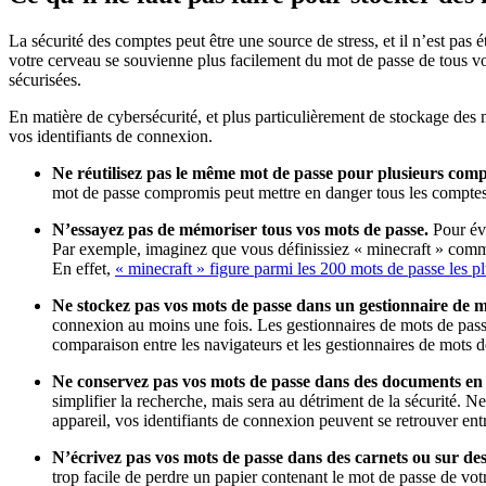
La sécurité des comptes peut être une source de stress, et il n’est pa
votre cerveau se souvienne plus facilement du mot de passe de tous vo
sécurisées.
En matière de cybersécurité, et plus particulièrement de stockage des
vos identifiants de connexion.
Ne réutilisez pas le même mot de passe pour plusieurs comp
mot de passe compromis peut mettre en danger tous les comptes q
N’essayez pas de mémoriser tous vos mots de passe.
Pour évi
Par exemple, imaginez que vous définissiez « minecraft » comme
En effet,
« minecraft » figure parmi les 200 mots de passe les p
Ne stockez pas vos mots de passe dans un gestionnaire de m
connexion au moins une fois. Les gestionnaires de mots de passe 
comparaison entre les navigateurs et les gestionnaires de mots d
Ne conservez pas vos mots de passe dans des documents en c
simplifier la recherche, mais sera au détriment de la sécurité. 
appareil, vos identifiants de connexion peuvent se retrouver en
N’écrivez pas vos mots de passe dans des carnets ou sur des
trop facile de perdre un papier contenant le mot de passe de vo