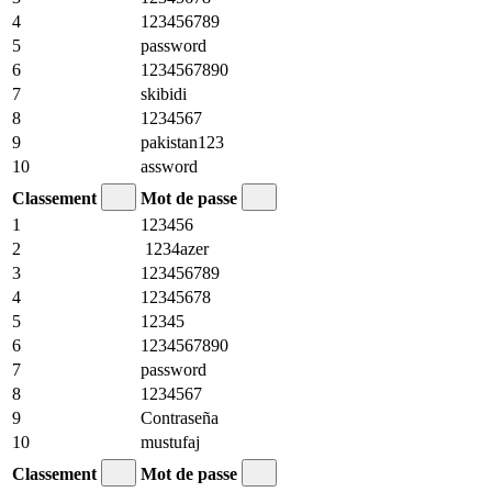
4
123456789
5
password
6
1234567890
7
skibidi
8
1234567
9
pakistan123
10
assword
Classement
Mot de passe
1
123456
2
1234azer
3
123456789
4
12345678
5
12345
6
1234567890
7
password
8
1234567
9
Contraseña
10
mustufaj
Classement
Mot de passe