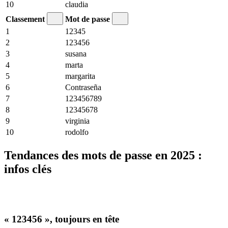
10
claudia
Classement
Mot de passe
1
12345
2
123456
3
susana
4
marta
5
margarita
6
Contraseña
7
123456789
8
12345678
9
virginia
10
rodolfo
Tendances des mots de passe en 2025 :
infos clés
« 123456 », toujours en tête