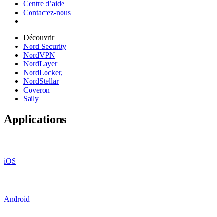
Centre d’aide
Contactez-nous
Découvrir
Nord Security
NordVPN
NordLayer
NordLocker,
NordStellar
Coveron
Saily
Applications
iOS
Android