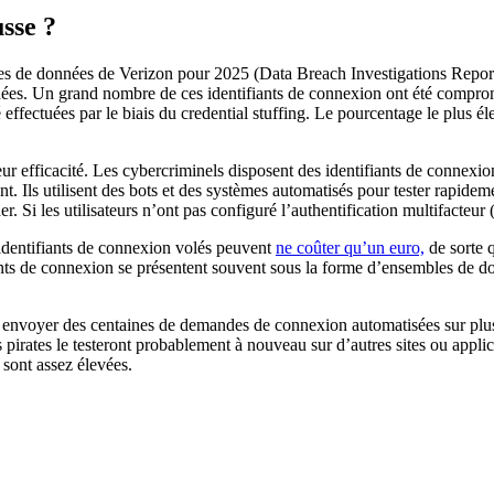
usse ?
tes de données de Verizon pour 2025 (Data Breach Investigations Report
es. Un grand nombre de ces identifiants de connexion ont été compromis 
effectuées par le biais du credential stuffing. Le pourcentage le plus él
eur efficacité. Les cybercriminels disposent des identifiants de connexio
ent. Ils utilisent des bots et des systèmes automatisés pour tester rap
 Si les utilisateurs n’ont pas configuré l’authentification multifacteur 
s identifiants de connexion volés peuvent
ne coûter qu’un euro,
de sorte 
fiants de connexion se présentent souvent sous la forme d’ensembles de d
envoyer des centaines de demandes de connexion automatisées sur plusie
 pirates le testeront probablement à nouveau sur d’autres sites ou appl
 sont assez élevées.