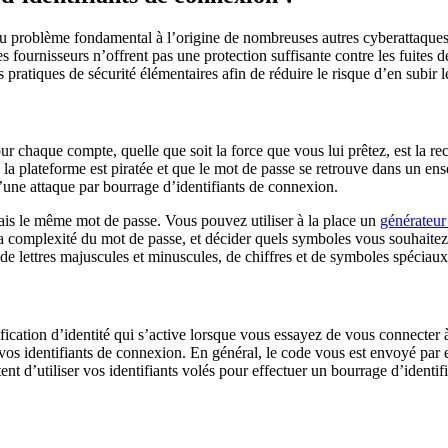
r au problème fondamental à l’origine de nombreuses autres cyberattaques
les fournisseurs n’offrent pas une protection suffisante contre les fuite
ratiques de sécurité élémentaires afin de réduire le risque d’en subir 
r chaque compte, quelle que soit la force que vous lui prêtez, est la rec
la plateforme est piratée et que le mot de passe se retrouve dans un en
d’une attaque par bourrage d’identifiants de connexion.
mais le même mot de passe. Vous pouvez utiliser à la place un
générateur
 la complexité du mot de passe, et décider quels symboles vous souhai
de lettres majuscules et minuscules, de chiffres et de symboles spéciaux
fication d’identité qui s’active lorsque vous essayez de vous connecter
si vos identifiants de connexion. En général, le code vous est envoyé par
nt d’utiliser vos identifiants volés pour effectuer un bourrage d’identi