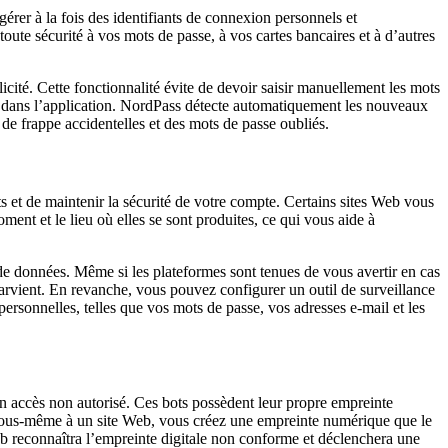
rer à la fois des identifiants de connexion personnels et
ute sécurité à vos mots de passe, à vos cartes bancaires et à d’autres
licité. Cette fonctionnalité évite de devoir saisir manuellement les mots
 ou dans l’application. NordPass détecte automatiquement les nouveaux
s de frappe accidentelles et des mots de passe oubliés.
ts et de maintenir la sécurité de votre compte. Certains sites Web vous
oment et le lieu où elles se sont produites, ce qui vous aide à
de données. Même si les plateformes sont tenues de vous avertir en cas
s parvient. En revanche, vous pouvez configurer un outil de surveillance
rsonnelles, telles que vos mots de passe, vos adresses e-mail et les
un accès non autorisé. Ces bots possèdent leur propre empreinte
z vous-même à un site Web, vous créez une empreinte numérique que le
e Web reconnaîtra l’empreinte digitale non conforme et déclenchera une