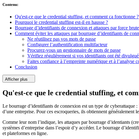
Contenu
:
Qu'est-ce que le credential stuffing, et comment ça fonctionne ?
Pourquoi le credential stuffing est-il en hausse ?
Bourrage d’identifiants de connexion et attaques par force brute
Comment éviter les attaques par bourrage d’identifiants de con
Ne réutilisez pas vos mots de passe
Configurer l’authentification multifacteur
Procurez-vous un gestionnaire de mots de passe
Vérifiez régulièrement si vos identifiants ont été divulgué
Faites confiance à l’empreinte numérique et à l’analyse 
Conclusion
Afficher plus
Qu'est-ce que le credential stuffing, et co
Le bourrage d’identifiants de connexion est un type de cyberattaque : 
d’une entreprise. Pour ces escroqueries, ils obtiennent généralement le
Comme leur nom l’indique, les attaques par bourrage d’identiants (cred
systèmes d’entreprise dans l’espoir d’y accéder. Le bourrage d’identifi
et plateformes en ligne.