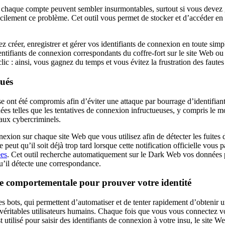
chaque compte peuvent sembler insurmontables, surtout si vous devez gé
lement ce problème. Cet outil vous permet de stocker et d’accéder en to
z créer, enregistrer et gérer vos identifiants de connexion en toute simp
identifiants de connexion correspondants du coffre-fort sur le site Web
lic : ainsi, vous gagnez du temps et vous évitez la frustration des faute
gués
asse ont été compromis afin d’éviter une attaque par bourrage d’identifian
nnées telles que les tentatives de connexion infructueuses, y compris le m
aux cybercriminels.
xion sur chaque site Web que vous utilisez afin de détecter les fuites 
 peut qu’il soit déjà trop tard lorsque cette notification officielle vou
ées
. Cet outil recherche automatiquement sur le Dark Web vos données pe
u’il détecte une correspondance.
se comportementale pour prouver votre identité
s bots, qui permettent d’automatiser et de tenter rapidement d’obtenir 
es véritables utilisateurs humains. Chaque fois que vous vous connecte
est utilisé pour saisir des identifiants de connexion à votre insu, le sit