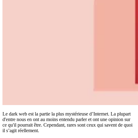
Conformité
NIS2
ISO 27001
NIST
SOC 2
Demander un devis
Tester Business
Le dark web est la partie la plus mystérieuse d’Internet. La plupart
d'entre nous en ont au moins entendu parler et ont une opinion sur
ce qu'il pourrait être. Cependant, rares sont ceux qui savent de quoi
il s’agit réellement.