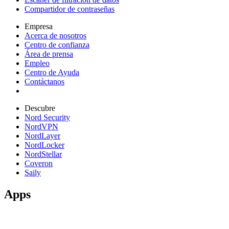
Compartidor de contraseñas
Empresa
Acerca de nosotros
Centro de confianza
Área de prensa
Empleo
Centro de Ayuda
Contáctanos
Descubre
Nord Security
NordVPN
NordLayer
NordLocker
NordStellar
Coveron
Saily
Apps