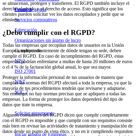
se almacenan, protegen y transfieren. El RGPD también incluye el
derecho al olvido y el derecho de acceso. Esto significa que los
Finanzas
Centro de ayuda
clientes pueden solicitar ver los datos recopilados y pedir que se
eliminen.
Servicios corporativos
Fabricación
¿Debo cumplir con el RGPD?
Organizaciones sin ánimo de lucro
Todas las empresas que recopilan datos de usuarios en la Unión
Cumplimiento
Europea, independientemente de dónde tengan su sede, deben
cumplir el RGPD. En caso de incumplimiento del RGPD, estas
NIS2
empresas podrían enfrentarse a multas de hasta 20 millones de euros
o el 4 % de la facturación global anual, lo que sea mayor.
ISO 27001
Proteger la información personal de tus usuarios de manera que
NIST
cumplas las normas del RGPD afectará a toda la empresa, ya que la
mayoría de tus procedimientos tendrán que revisarse y adaptarse.
SOC 2
Sin embargo, no hay normas precisas que se apliquen a todas las
empresas. La forma de proteger los datos dependerá del tipo de
datos que trate tu empresa.
Solicitar presupuesto
Algunos consultores del RGPD dicen que cumplir completamente
con el RGPD es imposible y que cumplir con sus requisitos consiste
más bien en revisar las actividades de tratamiento y manipulación de
datos desde un punto de vista ético, y no en ir cumpliendo requisitos
Iniciar prueba de Empresas