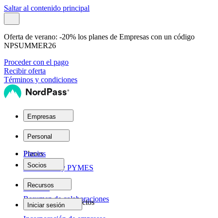
Saltar al contenido principal
Oferta de verano:
-20% los planes de Empresas con un código
NPSUMMER26
Proceder con el pago
Recibir oferta
Términos y condiciones
Empresas
Planes
Personal
Planes
Precios
Socios
Autónomos y PYMES
Red de socios
Recursos
Personal
Resumen de colaboraciones
Empresas
Ayuda sobre productos
Iniciar sesión