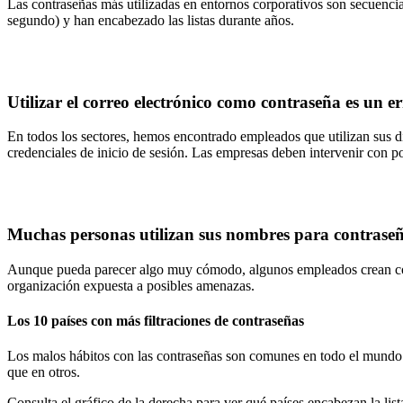
Las contraseñas más utilizadas en entornos corporativos son secuenc
segundo) y han encabezado las listas durante años.
Utilizar el correo electrónico como contraseña es un
En todos los sectores, hemos encontrado empleados que utilizan sus di
credenciales de inicio de sesión. Las empresas deben intervenir con pol
Muchas personas utilizan sus nombres para contraseña
Aunque pueda parecer algo muy cómodo, algunos empleados crean contr
organización expuesta a posibles amenazas.
Los 10 países con más filtraciones de contraseñas
Los malos hábitos con las contraseñas son comunes en todo el mundo y
que en otros.
Consulta el gráfico de la derecha para ver qué países encabezan la l