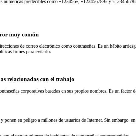
ias numéricas predecibles como «123456», «123456789» y «12345678». E
 error muy común
recciones de correo electrónico como contraseñas. Es un hábito arriesga
íticas firmes para evitarlo.
s relacionadas con el trabajo
aseñas corporativas basadas en sus propios nombres. Es un factor de r
 ponen en peligro a millones de usuarios de Internet. Sin embargo, en
ista con el mayor número de incidentes de contraseñas comprometidas.