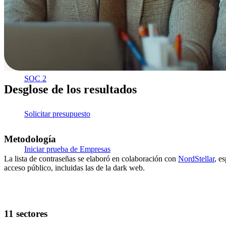
Cumplimiento
NIS2
ISO 27001
NIST
SOC 2
Desglose de los resultados
Solicitar presupuesto
Metodología
Iniciar prueba de Empresas
La lista de contraseñas se elaboró en colaboración con
NordStellar
, e
acceso público, incluidas las de la dark web.
11 sectores