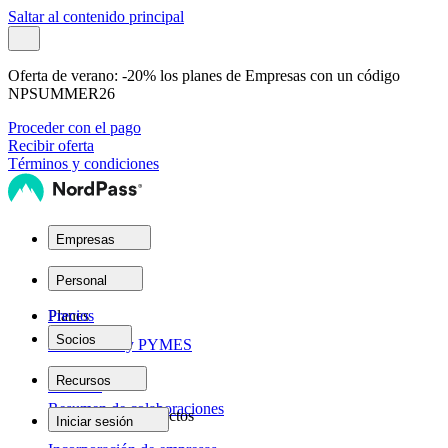
Saltar al contenido principal
Oferta de verano:
-20% los planes de Empresas con un código
NPSUMMER26
Proceder con el pago
Recibir oferta
Términos y condiciones
Empresas
Planes
Personal
Planes
Precios
Socios
Autónomos y PYMES
Red de socios
Recursos
Personal
Resumen de colaboraciones
Empresas
Ayuda sobre productos
Iniciar sesión