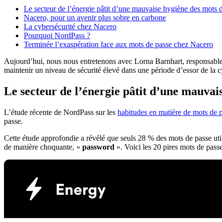
Le secteur de l’énergie pâtit d’une mauvaise hygiène des mots 
Nacero, pour un avenir plus sobre en carbone
La cybersécurité chez Nacero
Pourquoi NordPass ?
Terminée l’exaspération face aux mots de passe chez Nacero
Aujourd’hui, nous nous entretenons avec Lorna Barnhart, responsable d
maintenir un niveau de sécurité élevé dans une période d’essor de la c
Le secteur de l’énergie pâtit d’une mauvai
L’étude récente de NordPass sur les
habitudes en matière de mots de 
passe.
Cette étude approfondie a révélé que seuls 28 % des mots de passe utili
de manière choquante, «
password
». Voici les 20 pires mots de passe