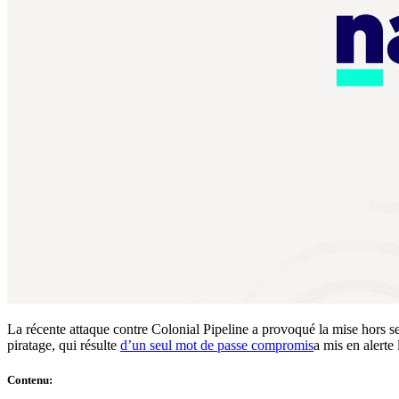
Conformité
NIS2
ISO 27001
NIST
SOC 2
Demander un devis
Tester Business
La récente attaque contre Colonial Pipeline a provoqué la mise hors se
piratage, qui résulte
d’un seul mot de passe compromis
a mis en alerte
Contenu
: