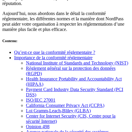
réputation.
Aujourd’hui, nous abordons dans le détail la conformité
réglementaire, les différentes normes et la manière dont NordPass
peut aider votre organisation à respecter les réglementations d’une
manière plus facile et plus efficace.
Contenu
:
Qu’est-ce que la conformité réglementaire ?
Importance de la conformité réglementaire
National Institute of Standards and Technology (NIST)
Règlement général sur la protection des données
(RGPD)
Health Insurance Portability and Accountability Act
(HIPAA)
Payment Card Industry Data Security Standard (PCI
DSS)
ISO/IEC 27001
California Consumer Privacy Act (CCPA)
Loi Gramm-Leach-Bliley (GLBA)
Center for Internet Security (CIS, Centre pour la
sécurité Internet)
Opinion 498
Agence nationale de la sécurité des systèmes