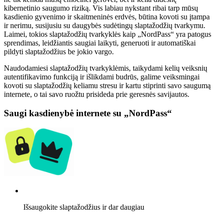
kibernetinio saugumo riziką. Vis labiau nykstant ribai tarp mūsų
kasdienio gyvenimo ir skaitmeninės erdvės, būtina kovoti su įtampa
ir nerimu, susijusiu su daugybės sudėtingų slaptažodžių tvarkymu.
Laimei, tokios slaptažodžių tvarkyklės kaip „NordPass“ yra patogus
sprendimas, leidžiantis saugiai laikyti, generuoti ir automatiškai
pildyti slaptažodžius be jokio vargo.
Naudodamiesi slaptažodžių tvarkyklėmis, taikydami kelių veiksnių
autentifikavimo funkciją ir išlikdami budrūs, galime veiksmingai
kovoti su slaptažodžių keliamu stresu ir kartu stiprinti savo saugumą
internete, o tai savo ruožtu prisideda prie geresnės savijautos.
Saugi kasdienybė internete su „NordPass“
Išsaugokite slaptažodžius ir dar daugiau