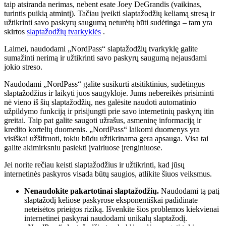
taip atsiranda nerimas, nebent esate Joey DeGrandis (vaikinas,
turintis puikią atmintį). Tačiau įveikti slaptažodžių keliamą stresą ir
užtikrinti savo paskyrų saugumą neturėtų būti sudėtinga – tam yra
skirtos
slaptažodžių tvarkyklės
.
Laimei, naudodami „NordPass“ slaptažodžių tvarkyklę galite
sumažinti nerimą ir užtikrinti savo paskyrų saugumą nejausdami
jokio streso.
Naudodami „NordPass“ galite susikurti atsitiktinius, sudėtingus
slaptažodžius ir laikyti juos saugykloje. Jums nebereikės prisiminti
nė vieno iš šių slaptažodžių, nes galėsite naudoti automatinio
užpildymo funkciją ir prisijungti prie savo internetinių paskyrų itin
greitai. Taip pat galite saugoti užrašus, asmeninę informaciją ir
kredito kortelių duomenis. „NordPass“ laikomi duomenys yra
visiškai užšifruoti, tokiu būdu užtikrinama gera apsauga. Visa tai
galite akimirksniu pasiekti įvairiuose įrenginiuose.
Jei norite rečiau keisti slaptažodžius ir užtikrinti, kad jūsų
internetinės paskyros visada būtų saugios, atlikite šiuos veiksmus.
Nenaudokite pakartotinai slaptažodžių.
Naudodami tą patį
slaptažodį keliose paskyrose eksponentiškai padidinate
neteisėtos prieigos riziką. Išvenkite šios problemos kiekvienai
internetinei paskyrai naudodami unikalų slaptažodį.