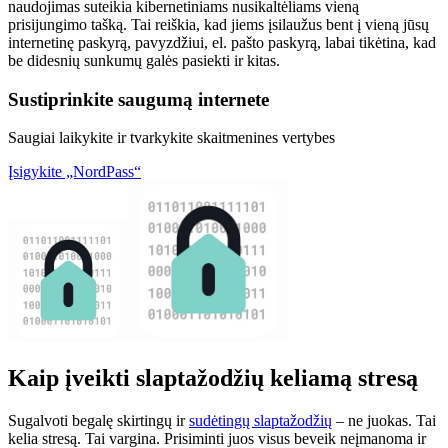
naudojimas suteikia kibernetiniams nusikaltėliams vieną
prisijungimo tašką. Tai reiškia, kad jiems įsilaužus bent į vieną jūsų
internetinę paskyrą, pavyzdžiui, el. pašto paskyrą, labai tikėtina, kad
be didesnių sunkumų galės pasiekti ir kitas.
Sustiprinkite saugumą internete
Saugiai laikykite ir tvarkykite skaitmenines vertybes
Įsigykite „NordPass“
Kaip įveikti slaptažodžių keliamą stresą
Sugalvoti begalę skirtingų ir
sudėtingų slaptažodžių
– ne juokas. Tai
kelia stresą. Tai vargina. Prisiminti juos visus beveik neįmanoma ir