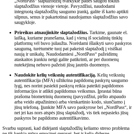
„NordPass“ slaptažodžių tvarkyklė padės saugoti tokius
slaptažodžius vienoje vietoje. Pavyzdžiui, naudodami
integruotą slaptažodžių saugumo įrankį, galite iš karto aptikti
silpnus, senus ir pakartotinai naudojamus slaptažodžius savo
saugykloje.
Prireikus atnaujinkite slaptažodžius.
Tarkime, gaunate el.
laišką, kuriame pranešama, kad į vieną iš socialinių tinklų
platformų vėl buvo įsilaužta. Norėdami išlaikyti savo paskyros
saugumą, turėtumėte tuoj pat pakeisti slaptažodį į visiškai
naują ir unikalų. Naudodamiesi „NordPass“ pažeidimų
ataskaitos įrankiu netgi galite patikrinti, ar per duomenų
nutekėjimą nebuvo pažeisti jūsų jautrūs duomenys.
Naudokite kelių veiksnių autentifikaciją.
Kelių veiksnių
autentifikacija (MFA) užtikrina papildomą paskyrų saugumo
lygį, nes norint pasiekti paskyrą reikia pateikti papildomos
informacijos ir atlikti papildomus veiksmus. Įprastai būna
prašoma biometrinių duomenų (pavyzdžiui, piršto atspaudo
arba veido atpažinimo) arba vienkartinio kodo, siunčiamo į
jūsų telefoną. Įjunkite MFA savo paskyrose bei „NordPass“, ir
net jei kas nors atspės jūsų slaptažodį, vis tiek nepasieks jūsų
paskyros be papildomo autentifikavimo.
Svarbu suprasti, kad didėjanti slaptažodžių keliamo streso problema
ne tik kenkia mūsų emocinei gerovei, bet ir kelia didesnę