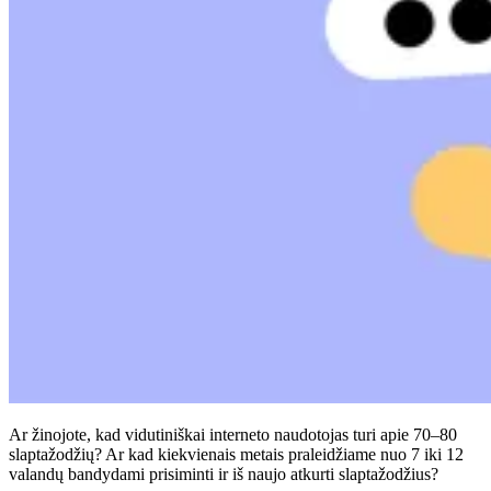
Atitiktis
TIS 2
ISO 27001
NSTI
SOC 2
Gauti pasiūlymą
Išbandyti „Business“
Ar žinojote, kad vidutiniškai interneto naudotojas turi apie 70–80
slaptažodžių? Ar kad kiekvienais metais praleidžiame nuo 7 iki 12
valandų bandydami prisiminti ir iš naujo atkurti slaptažodžius?