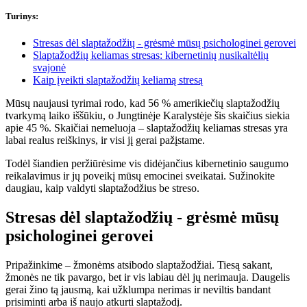
Turinys
:
Stresas dėl slaptažodžių - grėsmė mūsų psichologinei gerovei
Slaptažodžių keliamas stresas: kibernetinių nusikaltėlių
svajonė
Kaip įveikti slaptažodžių keliamą stresą
Mūsų naujausi tyrimai rodo, kad 56 % amerikiečių slaptažodžių
tvarkymą laiko iššūkiu, o Jungtinėje Karalystėje šis skaičius siekia
apie 45 %. Skaičiai nemeluoja – slaptažodžių keliamas stresas yra
labai realus reiškinys, ir visi jį gerai pažįstame.
Todėl šiandien peržiūrėsime vis didėjančius kibernetinio saugumo
reikalavimus ir jų poveikį mūsų emocinei sveikatai. Sužinokite
daugiau, kaip valdyti slaptažodžius be streso.
Stresas dėl slaptažodžių - grėsmė mūsų
psichologinei gerovei
Pripažinkime – žmonėms atsibodo slaptažodžiai. Tiesą sakant,
žmonės ne tik pavargo, bet ir vis labiau dėl jų nerimauja. Daugelis
gerai žino tą jausmą, kai užklumpa nerimas ir neviltis bandant
prisiminti arba iš naujo atkurti slaptažodį.