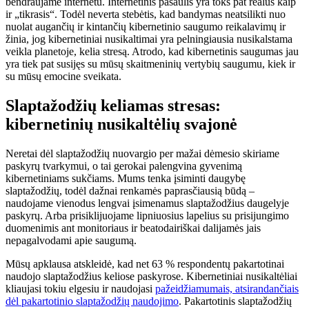
bendraujame internetu. Internetinis pasaulis yra toks pat realus kaip
ir „tikrasis“. Todėl neverta stebėtis, kad bandymas neatsilikti nuo
nuolat augančių ir kintančių kibernetinio saugumo reikalavimų ir
žinia, jog kibernetiniai nusikaltimai yra pelningiausia nusikalstama
veikla planetoje, kelia stresą. Atrodo, kad kibernetinis saugumas jau
yra tiek pat susijęs su mūsų skaitmeninių vertybių saugumu, kiek ir
su mūsų emocine sveikata.
Slaptažodžių keliamas stresas:
kibernetinių nusikaltėlių svajonė
Neretai dėl slaptažodžių nuovargio per mažai dėmesio skiriame
paskyrų tvarkymui, o tai gerokai palengvina gyvenimą
kibernetiniams sukčiams. Mums tenka įsiminti daugybę
slaptažodžių, todėl dažnai renkamės paprasčiausią būdą –
naudojame vienodus lengvai įsimenamus slaptažodžius daugelyje
paskyrų. Arba prisiklijuojame lipniuosius lapelius su prisijungimo
duomenimis ant monitoriaus ir beatodairiškai dalijamės jais
nepagalvodami apie saugumą.
Mūsų apklausa atskleidė, kad net 63 % respondentų pakartotinai
naudojo slaptažodžius keliose paskyrose. Kibernetiniai nusikaltėliai
kliaujasi tokiu elgesiu ir naudojasi
pažeidžiamumais, atsirandančiais
dėl pakartotinio slaptažodžių naudojimo
. Pakartotinis slaptažodžių