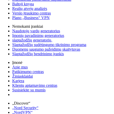
Baltoji knyga
Realių atvejų analizės
Verslo įtraukimo centras
Plano „Business“ VPN
Nemokami įrankiai
Naudotojų vardų generatorius
Įmonių pavadinimų generatorius
slaptažodžių generatorių.
Slaptažodžių sudėtingumo tikrinimo programa
Duomenų saugumo pažeidimų skaitytuvas
Slaptažodžių bendrinimo įrankis
Įmonė
Apie mus
Patikimumo centras
Žiniasklaidai
Karjera
Klientų aptarnavimo centras
Susisiekite su mumis
„Discover“
„Nord Security“
„NordVPN“