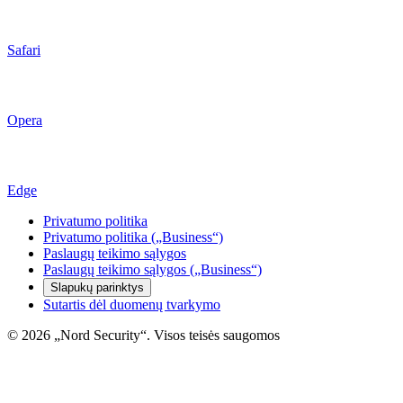
Safari
Opera
Edge
Privatumo politika
Privatumo politika („Business“)
Paslaugų teikimo sąlygos
Paslaugų teikimo sąlygos („Business“)
Slapukų parinktys
Sutartis dėl duomenų tvarkymo
© 2026 „Nord Security“. Visos teisės saugomos