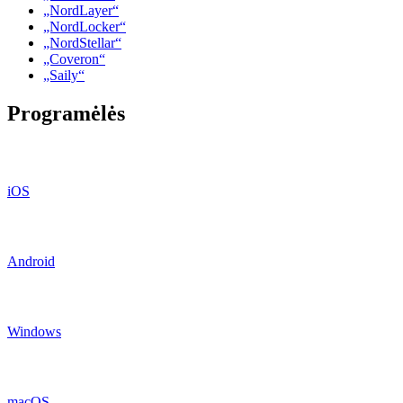
„NordLayer“
„NordLocker“
„NordStellar“
„Coveron“
„Saily“
Programėlės
iOS
Android
Windows
macOS