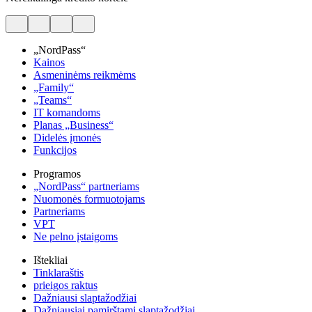
„NordPass“
Kainos
Asmeninėms reikmėms
„Family“
„Teams“
IT komandoms
Planas „Business“
Didelės įmonės
Funkcijos
Programos
„NordPass“ partneriams
Nuomonės formuotojams
Partneriams
VPT
Ne pelno įstaigoms
Ištekliai
Tinklaraštis
prieigos raktus
Dažniausi slaptažodžiai
Dažniausiai pamirštami slaptažodžiai