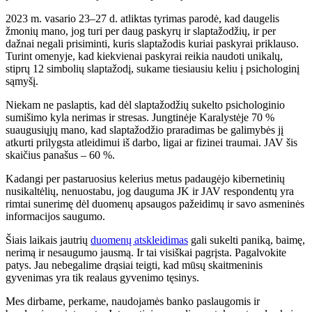
2023 m. vasario 23–27 d. atliktas tyrimas parodė, kad daugelis
žmonių mano, jog turi per daug paskyrų ir slaptažodžių, ir per
dažnai negali prisiminti, kuris slaptažodis kuriai paskyrai priklauso.
Turint omenyje, kad kiekvienai paskyrai reikia naudoti unikalų,
stiprų 12 simbolių slaptažodį, sukame tiesiausiu keliu į psichologinį
sąmyšį.
Niekam ne paslaptis, kad dėl slaptažodžių sukelto psichologinio
sumišimo kyla nerimas ir stresas. Jungtinėje Karalystėje 70 %
suaugusiųjų mano, kad slaptažodžio praradimas be galimybės jį
atkurti prilygsta atleidimui iš darbo, ligai ar fizinei traumai. JAV šis
skaičius panašus – 60 %.
Kadangi per pastaruosius kelerius metus padaugėjo kibernetinių
nusikaltėlių, nenuostabu, jog dauguma JK ir JAV respondentų yra
rimtai sunerimę dėl duomenų apsaugos pažeidimų ir savo asmeninės
informacijos saugumo.
Šiais laikais jautrių
duomenų atskleidimas
gali sukelti paniką, baimę,
nerimą ir nesaugumo jausmą. Ir tai visiškai pagrįsta. Pagalvokite
patys. Jau nebegalime drąsiai teigti, kad mūsų skaitmeninis
gyvenimas yra tik realaus gyvenimo tęsinys.
Mes dirbame, perkame, naudojamės banko paslaugomis ir