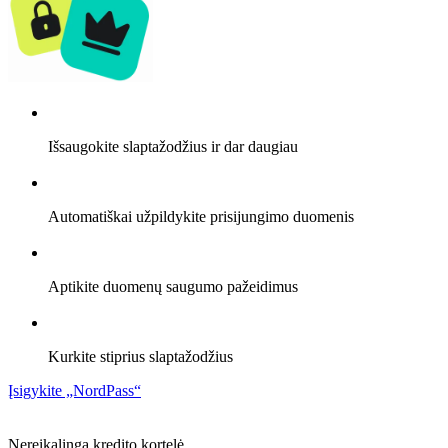
Išsaugokite slaptažodžius ir dar daugiau
Automatiškai užpildykite prisijungimo duomenis
Aptikite duomenų saugumo pažeidimus
Kurkite stiprius slaptažodžius
Įsigykite „NordPass“
Nereikalinga kredito kortelė