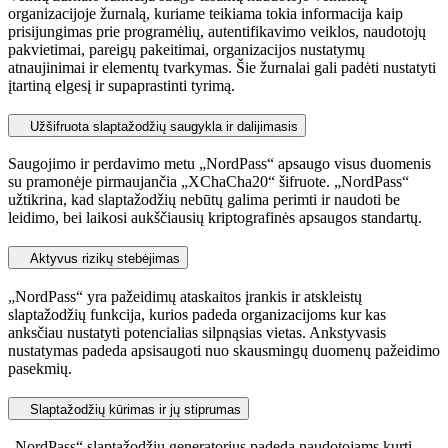
organizacijoje žurnalą, kuriame teikiama tokia informacija kaip
prisijungimas prie programėlių, autentifikavimo veiklos, naudotojų
pakvietimai, pareigų pakeitimai, organizacijos nustatymų
atnaujinimai ir elementų tvarkymas. Šie žurnalai gali padėti nustatyti
įtartiną elgesį ir supaprastinti tyrimą.
Užšifruota slaptažodžių saugykla ir dalijimasis
Saugojimo ir perdavimo metu „NordPass“ apsaugo visus duomenis
su pramonėje pirmaujančia „XChaCha20“ šifruote. „NordPass“
užtikrina, kad slaptažodžių nebūtų galima perimti ir naudoti be
leidimo, bei laikosi aukščiausių kriptografinės apsaugos standartų.
Aktyvus rizikų stebėjimas
„NordPass“ yra pažeidimų ataskaitos įrankis ir atskleistų
slaptažodžių funkcija, kurios padeda organizacijoms kur kas
anksčiau nustatyti potencialias silpnąsias vietas. Ankstyvasis
nustatymas padeda apsisaugoti nuo skausmingų duomenų pažeidimo
pasekmių.
Slaptažodžių kūrimas ir jų stiprumas
„NordPass“ slaptažodžių generatorius padeda naudotojams kurti