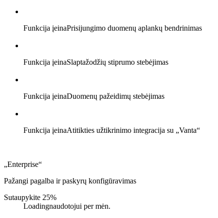
Funkcija įeina
Prisijungimo duomenų aplankų bendrinimas
Funkcija įeina
Slaptažodžių stiprumo stebėjimas
Funkcija įeina
Duomenų pažeidimų stebėjimas
Funkcija įeina
Atitikties užtikrinimo integracija su „Vanta“
„Enterprise“
Pažangi pagalba ir paskyrų konfigūravimas
Sutaupykite 25%
Loading
naudotojui per mėn.