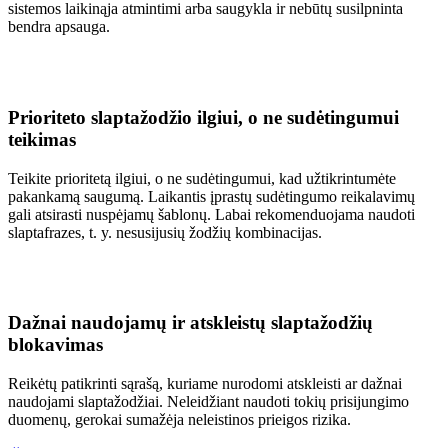
sistemos laikinąja atmintimi arba saugykla ir nebūtų susilpninta
bendra apsauga.
Prioriteto slaptažodžio ilgiui, o ne sudėtingumui
teikimas
Teikite prioritetą ilgiui, o ne sudėtingumui, kad užtikrintumėte
pakankamą saugumą. Laikantis įprastų sudėtingumo reikalavimų
gali atsirasti nuspėjamų šablonų. Labai rekomenduojama naudoti
slaptafrazes, t. y. nesusijusių žodžių kombinacijas.
Dažnai naudojamų ir atskleistų slaptažodžių
blokavimas
Reikėtų patikrinti sąrašą, kuriame nurodomi atskleisti ar dažnai
naudojami slaptažodžiai. Neleidžiant naudoti tokių prisijungimo
duomenų, gerokai sumažėja neleistinos prieigos rizika.