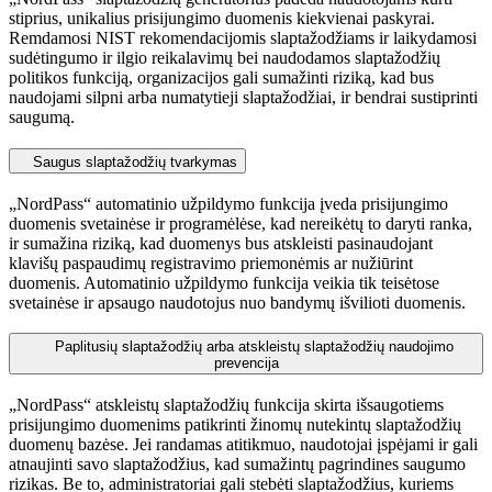
stiprius, unikalius prisijungimo duomenis kiekvienai paskyrai.
Remdamosi NIST rekomendacijomis slaptažodžiams ir laikydamosi
sudėtingumo ir ilgio reikalavimų bei naudodamos slaptažodžių
politikos funkciją, organizacijos gali sumažinti riziką, kad bus
naudojami silpni arba numatytieji slaptažodžiai, ir bendrai sustiprinti
saugumą.
Saugus slaptažodžių tvarkymas
„NordPass“ automatinio užpildymo funkcija įveda prisijungimo
duomenis svetainėse ir programėlėse, kad nereikėtų to daryti ranka,
ir sumažina riziką, kad duomenys bus atskleisti pasinaudojant
klavišų paspaudimų registravimo priemonėmis ar nužiūrint
duomenis. Automatinio užpildymo funkcija veikia tik teisėtose
svetainėse ir apsaugo naudotojus nuo bandymų išvilioti duomenis.
Paplitusių slaptažodžių arba atskleistų slaptažodžių naudojimo
prevencija
„NordPass“ atskleistų slaptažodžių funkcija skirta išsaugotiems
prisijungimo duomenims patikrinti žinomų nutekintų slaptažodžių
duomenų bazėse. Jei randamas atitikmuo, naudotojai įspėjami ir gali
atnaujinti savo slaptažodžius, kad sumažintų pagrindines saugumo
rizikas. Be to, administratoriai gali stebėti slaptažodžius, kuriems