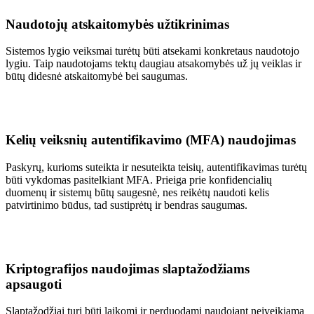
Naudotojų atskaitomybės užtikrinimas
Sistemos lygio veiksmai turėtų būti atsekami konkretaus naudotojo
lygiu. Taip naudotojams tektų daugiau atsakomybės už jų veiklas ir
būtų didesnė atskaitomybė bei saugumas.
Kelių veiksnių autentifikavimo (MFA) naudojimas
Paskyrų, kurioms suteikta ir nesuteikta teisių, autentifikavimas turėtų
būti vykdomas pasitelkiant MFA. Prieiga prie konfidencialių
duomenų ir sistemų būtų saugesnė, nes reikėtų naudoti kelis
patvirtinimo būdus, tad sustiprėtų ir bendras saugumas.
Kriptografijos naudojimas slaptažodžiams
apsaugoti
Slaptažodžiai turi būti laikomi ir perduodami naudojant neįveikiamą