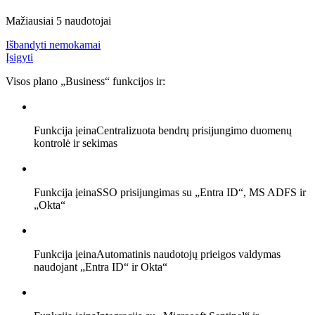
Mažiausiai 5 naudotojai
Išbandyti nemokamai
Įsigyti
Visos plano „Business“ funkcijos ir:
Funkcija įeina
Centralizuota bendrų prisijungimo duomenų
kontrolė ir sekimas
Funkcija įeina
SSO prisijungimas su „Entra ID“, MS ADFS ir
„Okta“
Funkcija įeina
Automatinis naudotojų prieigos valdymas
naudojant „Entra ID“ ir Okta“