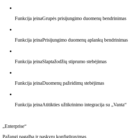
Funkcija įeina
Grupės prisijungimo duomenų bendrinimas
Funkcija įeina
Prisijungimo duomenų aplankų bendrinimas
Funkcija įeina
Slaptažodžių stiprumo stebėjimas
Funkcija įeina
Duomenų pažeidimų stebėjimas
Funkcija įeina
Atitikties užtikrinimo integracija su „Vanta“
„Enterprise“
Pažangi pagalba ir paskyrų konfigūravimas