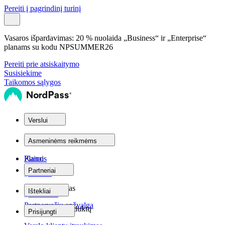
Pereiti į pagrindinį turinį
Vasaros išpardavimas:
20 % nuolaida „Business“ ir „Enterprise“
planams su kodu
NPSUMMER26
Pereiti prie atsiskaitymo
Susisiekime
Taikomos sąlygos
Verslui
Planai
Asmeninėms reikmėms
Planai
Kainos
Partneriai
„Teams“
Partnerių tinklas
Ištekliai
„Personal“
Partnerysčių apžvalga
„Business“
Pagalba dėl produktų
Prisijungti