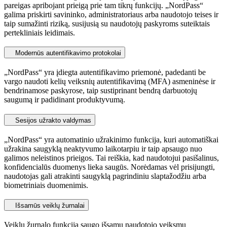
pareigas apribojant prieigą prie tam tikrų funkcijų. „NordPass“
galima priskirti savininko, administratoriaus arba naudotojo teises ir
taip sumažinti riziką, susijusią su naudotojų paskyroms suteiktais
pertekliniais leidimais.
Modernūs autentifikavimo protokolai
„NordPass“ yra įdiegta autentifikavimo priemonė, padedanti be
vargo naudoti kelių veiksnių autentifikavimą (MFA) asmeninėse ir
bendrinamose paskyrose, taip sustiprinant bendrą darbuotojų
saugumą ir padidinant produktyvumą.
Sesijos užrakto valdymas
„NordPass“ yra automatinio užrakinimo funkcija, kuri automatiškai
užrakina saugyklą neaktyvumo laikotarpiu ir taip apsaugo nuo
galimos neleistinos prieigos. Tai reiškia, kad naudotojui pasišalinus,
konfidencialūs duomenys lieka saugūs. Norėdamas vėl prisijungti,
naudotojas gali atrakinti saugyklą pagrindiniu slaptažodžiu arba
biometriniais duomenimis.
Išsamūs veiklų žurnalai
Veiklų žurnalo funkcija saugo išsamų naudotojo veiksmų