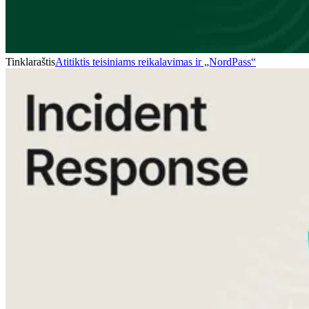
Tinklaraštis
Atitiktis teisiniams reikalavimas ir „NordPass“