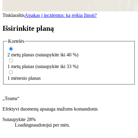
Tinklaraštis
Atsakas į incidentus: ką reikia žinoti?
Išsirinkite planą
Kortelės
2 metų planas (sutaupykite iki 40 %)
1 metų planas (sutaupykite iki 33 %)
1 mėnesio planas
„Teams“
Efektyvi duomenų apsauga mažoms komandoms
Sutaupykite 28%
Loading
naudotojui per mėn.