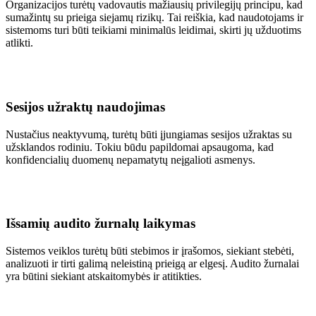
Organizacijos turėtų vadovautis mažiausių privilegijų principu, kad
sumažintų su prieiga siejamų rizikų. Tai reiškia, kad naudotojams ir
sistemoms turi būti teikiami minimalūs leidimai, skirti jų užduotims
atlikti.
Sesijos užraktų naudojimas
Nustačius neaktyvumą, turėtų būti įjungiamas sesijos užraktas su
užsklandos rodiniu. Tokiu būdu papildomai apsaugoma, kad
konfidencialių duomenų nepamatytų neįgalioti asmenys.
Išsamių audito žurnalų laikymas
Sistemos veiklos turėtų būti stebimos ir įrašomos, siekiant stebėti,
analizuoti ir tirti galimą neleistiną prieigą ar elgesį. Audito žurnalai
yra būtini siekiant atskaitomybės ir atitikties.