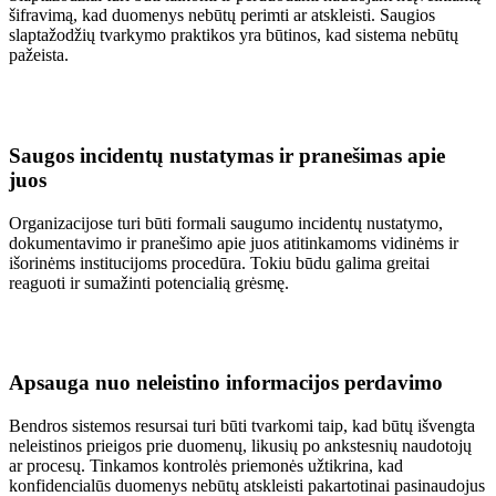
šifravimą, kad duomenys nebūtų perimti ar atskleisti. Saugios
slaptažodžių tvarkymo praktikos yra būtinos, kad sistema nebūtų
pažeista.
Saugos incidentų nustatymas ir pranešimas apie
juos
Organizacijose turi būti formali saugumo incidentų nustatymo,
dokumentavimo ir pranešimo apie juos atitinkamoms vidinėms ir
išorinėms institucijoms procedūra. Tokiu būdu galima greitai
reaguoti ir sumažinti potencialią grėsmę.
Apsauga nuo neleistino informacijos perdavimo
Bendros sistemos resursai turi būti tvarkomi taip, kad būtų išvengta
neleistinos prieigos prie duomenų, likusių po ankstesnių naudotojų
ar procesų. Tinkamos kontrolės priemonės užtikrina, kad
konfidencialūs duomenys nebūtų atskleisti pakartotinai pasinaudojus