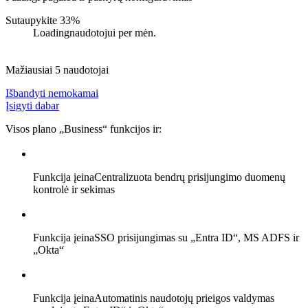
Sutaupykite 33%
Loading
naudotojui per mėn.
Mažiausiai 5 naudotojai
Išbandyti nemokamai
Įsigyti dabar
Visos plano „Business“ funkcijos ir:
Funkcija įeina
Centralizuota bendrų prisijungimo duomenų
kontrolė ir sekimas
Funkcija įeina
SSO prisijungimas su „Entra ID“, MS ADFS ir
„Okta“
Funkcija įeina
Automatinis naudotojų prieigos valdymas