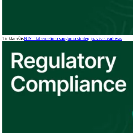
Tinklaraštis
NIST kibernetinio saugumo strategija: visas vadovas