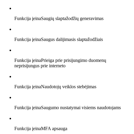
Funkcija įeina
Saugių slaptažodžių generavimas
Funkcija įeina
Saugus dalijimasis slaptažodžiais
Funkcija įeina
Prieiga prie prisijungimo duomenų
neprisijungus prie interneto
Funkcija įeina
Naudotojų veiklos stebėjimas
Funkcija įeina
Saugumo nustatymai visiems naudotojams
Funkcija įeina
MFA apsauga