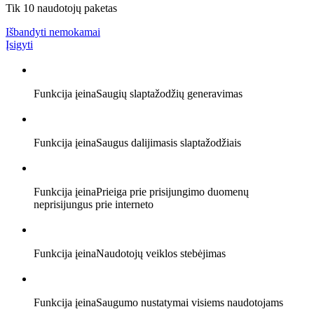
Tik 10 naudotojų paketas
Išbandyti nemokamai
Įsigyti
Funkcija įeina
Saugių slaptažodžių generavimas
Funkcija įeina
Saugus dalijimasis slaptažodžiais
Funkcija įeina
Prieiga prie prisijungimo duomenų
neprisijungus prie interneto
Funkcija įeina
Naudotojų veiklos stebėjimas
Funkcija įeina
Saugumo nustatymai visiems naudotojams