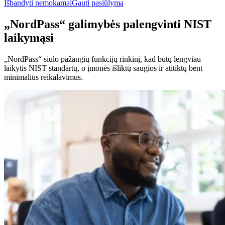
Išbandyti nemokamai
Gauti pasiūlymą
„NordPass“ galimybės palengvinti NIST
laikymąsi
„NordPass“ siūlo pažangių funkcijų rinkinį, kad būtų lengviau
laikytis NIST standartų, o įmonės išliktų saugios ir atitiktų bent
minimalius reikalavimus.