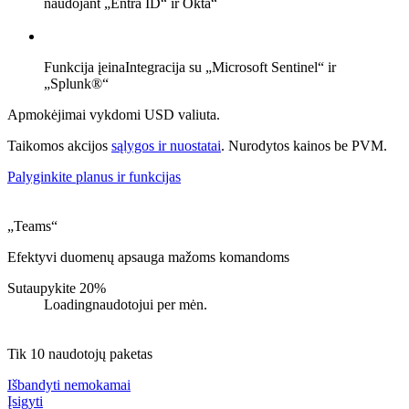
naudojant „Entra ID“ ir Okta“
Funkcija įeina
Integracija su „Microsoft Sentinel“ ir
„Splunk®“
Apmokėjimai vykdomi USD valiuta.
Taikomos akcijos
sąlygos ir nuostatai
. Nurodytos kainos be PVM.
Palyginkite planus ir funkcijas
„Teams“
Efektyvi duomenų apsauga mažoms komandoms
Sutaupykite 20%
Loading
naudotojui per mėn.
Tik 10 naudotojų paketas
Išbandyti nemokamai
Įsigyti