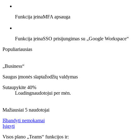
Funkcija įeina
MFA apsauga
Funkcija įeina
SSO prisijungimas su „Google Workspace“
Populiariausias
„Business“
Saugus įmonės slaptažodžių valdymas
Sutaupykite 40%
Loading
naudotojui per mėn.
Mažiausiai 5 naudotojai
Išbandyti nemokamai
Įsigyti
Visos plano „Teams“ funkcijos ir: