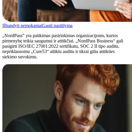
Išbandyti nemokamai
Gauti pasiūlymą
„NordPass“ yra patikimas pasirinkimas organizacijoms, kurios
pirmenybę teikia saugumui ir atitikčiai. „NordPass Business“ gali
pasigirti ISO/IEC 27001:2022 sertifikatu, SOC 2 II tipo auditu,
nepriklausomu „Cure53“ atliktu auditu ir tikrai giliu atitikties
siekimo suvokimu.