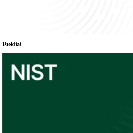
Ištekliai