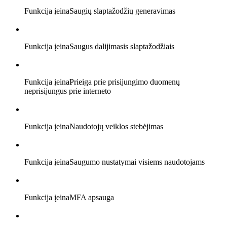
Funkcija įeina
Saugių slaptažodžių generavimas
Funkcija įeina
Saugus dalijimasis slaptažodžiais
Funkcija įeina
Prieiga prie prisijungimo duomenų
neprisijungus prie interneto
Funkcija įeina
Naudotojų veiklos stebėjimas
Funkcija įeina
Saugumo nustatymai visiems naudotojams
Funkcija įeina
MFA apsauga