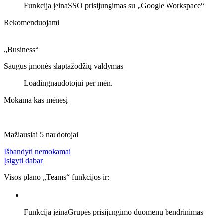
Funkcija įeina
SSO prisijungimas su „Google Workspace“
Rekomenduojami
„Business“
Saugus įmonės slaptažodžių valdymas
Loading
naudotojui per mėn.
Mokama kas mėnesį
Mažiausiai 5 naudotojai
Išbandyti nemokamai
Įsigyti dabar
Visos plano „Teams“ funkcijos ir:
Funkcija įeina
Grupės prisijungimo duomenų bendrinimas