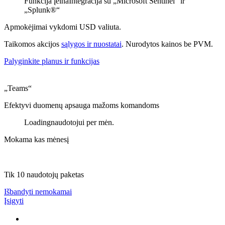
Funkcija įeina
Integracija su „Microsoft Sentinel“ ir
„Splunk®“
Apmokėjimai vykdomi USD valiuta.
Taikomos akcijos
sąlygos ir nuostatai
. Nurodytos kainos be PVM.
Palyginkite planus ir funkcijas
„Teams“
Efektyvi duomenų apsauga mažoms komandoms
Loading
naudotojui per mėn.
Mokama kas mėnesį
Tik 10 naudotojų paketas
Išbandyti nemokamai
Įsigyti