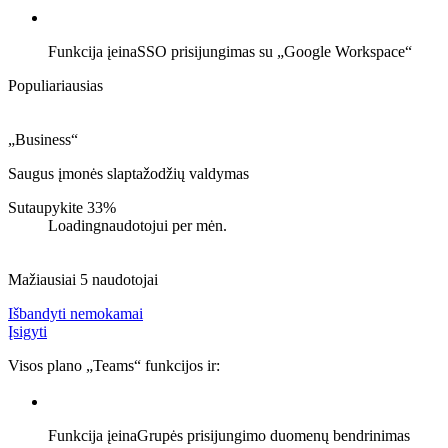
Funkcija įeina
SSO prisijungimas su „Google Workspace“
Populiariausias
„Business“
Saugus įmonės slaptažodžių valdymas
Sutaupykite 33%
Loading
naudotojui per mėn.
Mažiausiai 5 naudotojai
Išbandyti nemokamai
Įsigyti
Visos plano „Teams“ funkcijos ir:
Funkcija įeina
Grupės prisijungimo duomenų bendrinimas