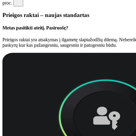
proc.
Prieigos raktai – naujas standartas
Metas pasitikti ateitį. Pasiruošę?
Prieigos raktai yra atsakymas į ilgametę slaptažodžių dilemą. Nebereikė
paskyrų kur kas pažangesniu, saugesniu ir patogesniu būdu.