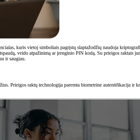
cialas, kuris vietoj simboliais pagrįstų slaptažodžių naudoja kriptografin
spaudą, veido atpažinimą ar įrenginio PIN kodą. Su prieigos raktais jums
au ir saugiau.
žius. Prieigos raktų technologija paremta biometrine autentifikacija ir kr