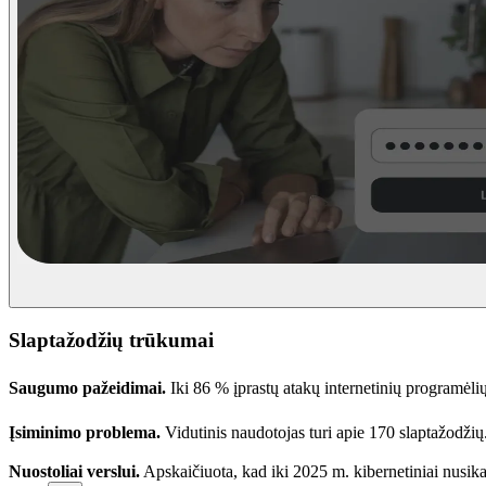
Slaptažodžių trūkumai
Saugumo pažeidimai.
Iki 86 % įprastų atakų internetinių programėl
Įsiminimo problema.
Vidutinis naudotojas turi apie 170 slaptažodžių
Nuostoliai verslui.
Apskaičiuota, kad iki 2025 m. kibernetiniai nusik