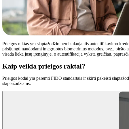
Prieigos raktas yra slaptažodžio nereikalaujantis autentifikavimo kreden
prisijungti naudodami integruotus biometrinius metodus, pvz., piršto at
visada lieka jūsų įrenginyje, o autentifikacija vyksta greičiau, paprasči
Kaip veikia prieigos raktai?
Prieigos kodai yra paremti FIDO standartais ir skirti pakeisti slaptažod
slaptažodžiams.