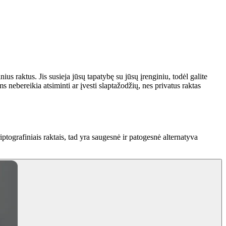
ius raktus. Jis susieja jūsų tapatybę su jūsų įrenginiu, todėl galite
 nebereikia atsiminti ar įvesti slaptažodžių, nes privatus raktas
iptografiniais raktais, tad yra saugesnė ir patogesnė alternatyva