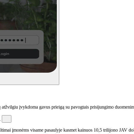
ių atžvilgiu įvykdoma gavus prieigą su pavogtais prisijungimo duomeni
.
altimai įmonėms visame pasaulyje kasmet kainuos 10,5 trilijono JAV dol