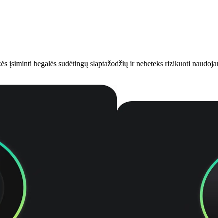
s įsiminti begalės sudėtingų slaptažodžių ir nebeteks rizikuoti naudojant