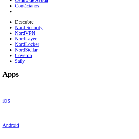
Centro de Ayuda
Contáctanos
Descubre
Nord Security
NordVPN
NordLayer
NordLocker
NordStellar
Coveron
Saily
Apps
iOS
Android