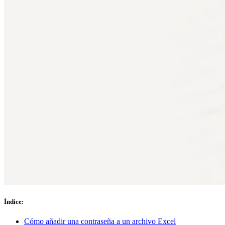
Cumplimiento
NIS2
ISO 27001
NIST
SOC 2
Solicitar presupuesto
Iniciar prueba de Empresas
Índice
:
Cómo añadir una contraseña a un archivo Excel