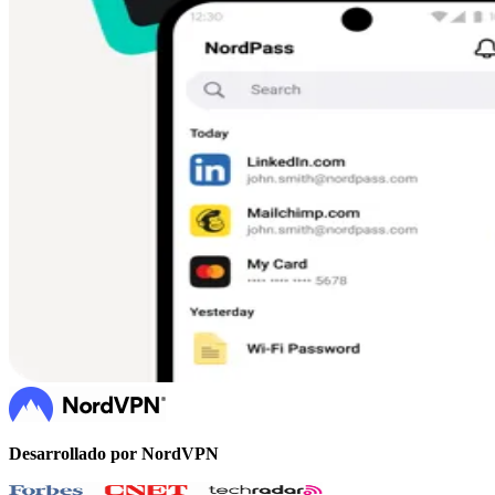
Cumplimiento
NIS2
ISO 27001
NIST
SOC 2
Solicitar presupuesto
Iniciar prueba de Empresas
Desarrollado por NordVPN