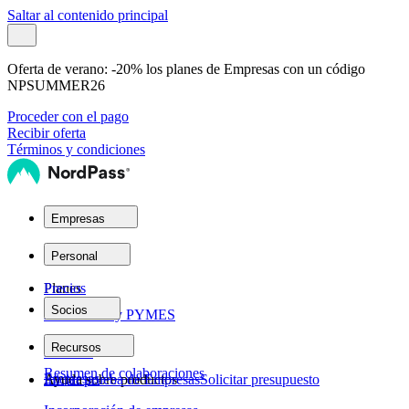
Saltar al contenido principal
Oferta de verano:
-20% los planes de Empresas con un código
NPSUMMER26
Proceder con el pago
Recibir oferta
Términos y condiciones
Empresas
Planes
Personal
Planes
Precios
Socios
Autónomos y PYMES
Red de socios
Recursos
Personal
Resumen de colaboraciones
Empresas
Ayuda sobre productos
Iniciar prueba de Empresas
Solicitar presupuesto