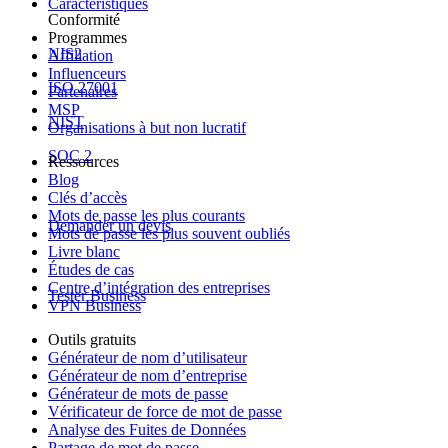
Caractéristiques
Conformité
Programmes
NIS2
Affiliation
Influenceurs
ISO 27001
Partenaires
MSP
NIST
Organisations à but non lucratif
SOC 2
Ressources
Blog
Clés d’accès
Mots de passe les plus courants
Demander un devis
Mots de passe les plus souvent oubliés
Livre blanc
Études de cas
Centre d’intégration des entreprises
Tester Business
VPN Business
Outils gratuits
Générateur de nom d’utilisateur
Générateur de nom d’entreprise
Générateur de mots de passe
Vérificateur de force de mot de passe
Analyse des Fuites de Données
Partage de mot de passe