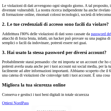
Le violazioni di dati avvengono ogni singolo giorno. A tal proposito, il 
diventate vulnerabili. La nostra ricerca indipendente ha anche rivelat
di formazione online, rinomati colossi tecnologici, società di telecomuni
2. Le tue credenziali di accesso sono facili da violare?
Addirittura l'80% delle violazioni di dati sono causate da
password debo
attacchi di forza bruta, infatti, un hacker può provare su una pagina 
semplici o facili da indovinare, potresti essere nei guai.
3. Hai usato la stessa password per diversi account?
Probabilmente starai pensando: che mi importa se un account che ho cr
potresti averla usata anche per i tuoi account sui social media, per la
facilmente ad altre informazioni importanti. Abbiamo scoperto che il 6
una catena di violazioni che coinvolge tutti i tuoi account. È una cosa 
Migliora la tua sicurezza online
Conserva e gestisci i tuoi beni digitali in totale sicurezza
Ottieni NordPass