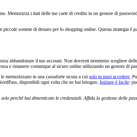
ne. Memorizza i dati delle tue carte di credito in un gestore di password:
con piccole somme di denaro per lo shopping online. Questa strategia è pa
 forza abbandonare il tuo account. Non dovresti nemmeno scegliere delle 
istenza e rimanere comunque al sicuro online utilizzando un gestore di p
e le memorizzano in una cassaforte sicura a cui
solo tu puoi accedere
. P
p NordPass, disponibili ogni volta che ne hai bisogno.
Iniziare è facile
: p
er solo perché hai dimenticato le credenziali. Affida la gestione delle p