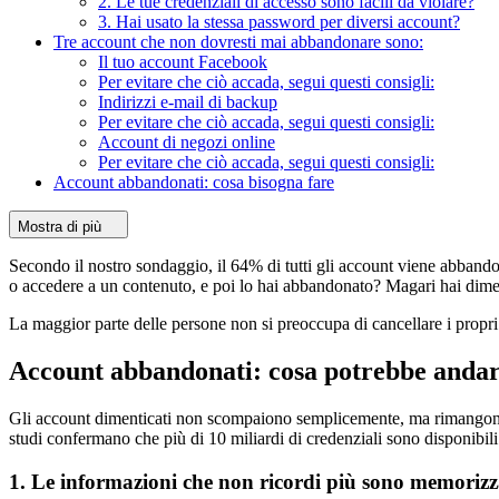
2. Le tue credenziali di accesso sono facili da violare?
3. Hai usato la stessa password per diversi account?
Tre account che non dovresti mai abbandonare sono:
Il tuo account Facebook
Per evitare che ciò accada, segui questi consigli:
Indirizzi e-mail di backup
Per evitare che ciò accada, segui questi consigli:
Account di negozi online
Per evitare che ciò accada, segui questi consigli:
Account abbandonati: cosa bisogna fare
Mostra di più
Secondo il nostro sondaggio, il 64% di tutti gli account viene abbando
o accedere a un contenuto, e poi lo hai abbandonato? Magari hai dimen
La maggior parte delle persone non si preoccupa di cancellare i propri 
Account abbandonati: cosa potrebbe andare
Gli account dimenticati non scompaiono semplicemente, ma rimangono onl
studi confermano che più di 10 miliardi di credenziali sono disponibili 
1. Le informazioni che non ricordi più sono memorizz