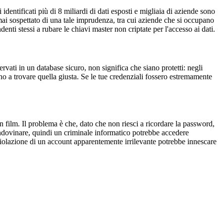
identificati più di 8 miliardi di dati esposti e migliaia di aziende sono
ai sospettato di una tale imprudenza, tra cui aziende che si occupano
enti stessi a rubare le chiavi master non criptate per l'accesso ai dati.
rvati in un database sicuro, non significa che siano protetti: negli
o a trovare quella giusta. Se le tue credenziali fossero estremamente
film. Il problema è che, dato che non riesci a ricordare la password,
a indovinare, quindi un criminale informatico potrebbe accedere
 violazione di un account apparentemente irrilevante potrebbe innescare