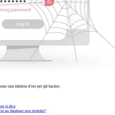
 sono una miniera d'oro per gli hacker.
on si dica
in un database non protetto?