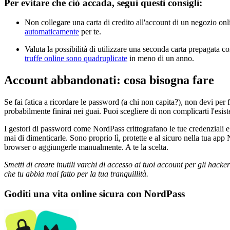
Per evitare che ciò accada, segui questi consigli:
Non collegare una carta di credito all'account di un negozio onli
automaticamente
per te.
Valuta la possibilità di utilizzare una seconda carta prepagata 
truffe online sono quadruplicate
in meno di un anno.
Account abbandonati: cosa bisogna fare
Se fai fatica a ricordare le password (a chi non capita?), non devi per
probabilmente finirai nei guai. Puoi scegliere di non complicarti l'es
I gestori di password come NordPass crittografano le tue credenziali 
mai di dimenticarle. Sono proprio lì, protette e al sicuro nella tua ap
browser o aggiungerle manualmente. A te la scelta.
Smetti di creare inutili varchi di accesso ai tuoi account per gli hack
che tu abbia mai fatto per la tua tranquillità.
Goditi una vita online sicura con NordPass