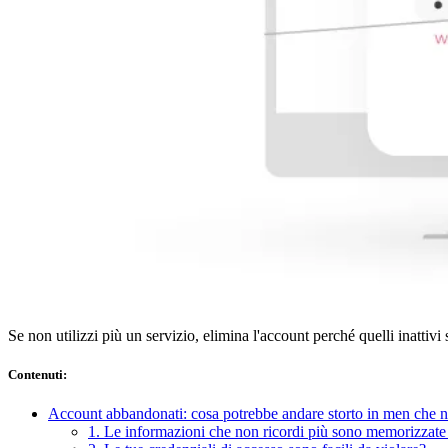
Conformità
NIS2
ISO 27001
NIST
SOC 2
Richiedi un preventivo
Inizia il periodo di prova del piano Business
Se non utilizzi più un servizio, elimina l'account perché quelli inattivi
Contenuti
:
Account abbandonati: cosa potrebbe andare storto in men che n
1. Le informazioni che non ricordi più sono memorizzate 