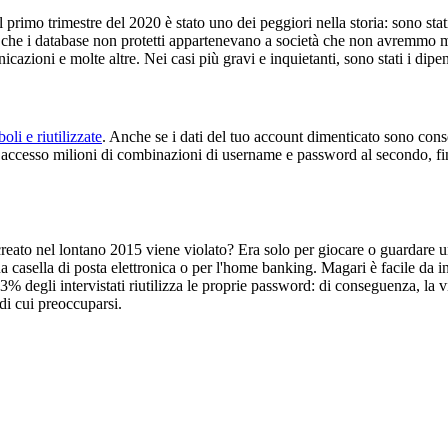
primo trimestre del 2020 è stato uno dei peggiori nella storia: sono stati 
o che i database non protetti appartenevano a società che non avremmo m
cazioni e molte altre. Nei casi più gravi e inquietanti, sono stati i dipend
li e riutilizzate
. Anche se i dati del tuo account dimenticato sono conse
di accesso milioni di combinazioni di username e password al secondo, fin
eato nel lontano 2015 viene violato? Era solo per giocare o guardare un 
 tua casella di posta elettronica o per l'home banking. Magari è facile d
3% degli intervistati riutilizza le proprie password: di conseguenza, la
di cui preoccuparsi.