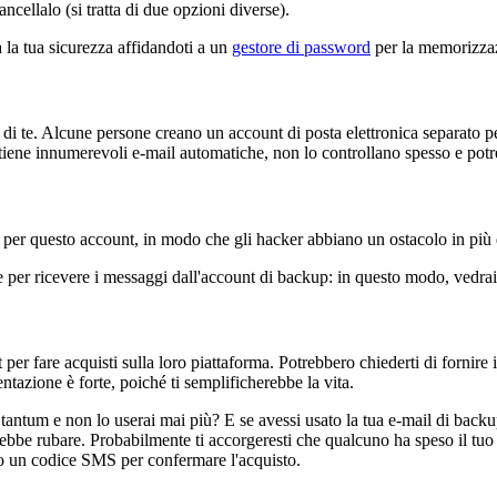
ncellalo (si tratta di due opzioni diverse).
a la tua sicurezza affidandoti a un
gestore di password
per la memorizzaz
 di te. Alcune persone creano un account di posta elettronica separato per 
ntiene innumerevoli e-mail automatiche, non lo controllano spesso e potr
) per questo account, in modo che gli hacker abbiano un ostacolo in più 
e per ricevere i messaggi dall'account di backup: in questo modo, vedrai 
er fare acquisti sulla loro piattaforma. Potrebbero chiederti di fornire i
ntazione è forte, poiché ti semplificherebbe la vita.
tantum e non lo userai mai più? E se avessi usato la tua e-mail di backup
rebbe rubare. Probabilmente ti accorgeresti che qualcuno ha speso il tuo
ono un codice SMS per confermare l'acquisto.