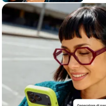
Conformità
NIS2
ISO 27001
NIST
SOC 2
Richiedi un preventivo
Inizia il periodo di prova del piano Business