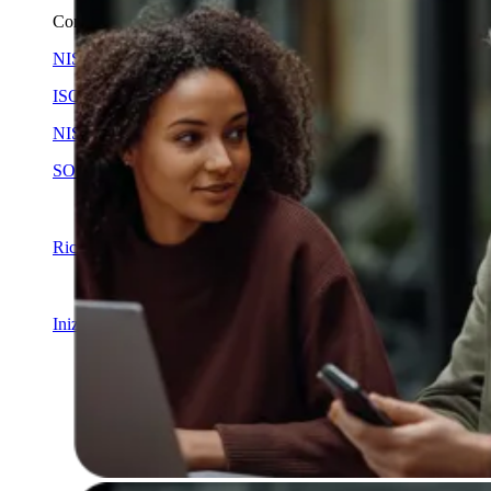
Conformità
NIS2
ISO 27001
NIST
SOC 2
Richiedi un preventivo
Inizia la prova del Piano Business