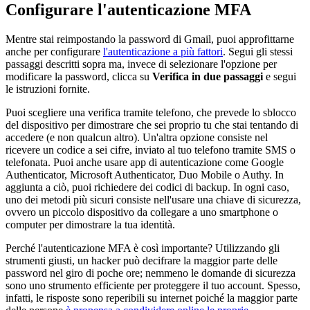
Configurare l'autenticazione MFA
Mentre stai reimpostando la password di Gmail, puoi approfittarne
anche per configurare
l'autenticazione a più fattori
. Segui gli stessi
passaggi descritti sopra ma, invece di selezionare l'opzione per
modificare la password, clicca su
Verifica in due passaggi
e segui
le istruzioni fornite.
Puoi scegliere una verifica tramite telefono, che prevede lo sblocco
del dispositivo per dimostrare che sei proprio tu che stai tentando di
accedere (e non qualcun altro). Un'altra opzione consiste nel
ricevere un codice a sei cifre, inviato al tuo telefono tramite SMS o
telefonata. Puoi anche usare app di autenticazione come Google
Authenticator, Microsoft Authenticator, Duo Mobile o Authy. In
aggiunta a ciò, puoi richiedere dei codici di backup. In ogni caso,
uno dei metodi più sicuri consiste nell'usare una chiave di sicurezza,
ovvero un piccolo dispositivo da collegare a uno smartphone o
computer per dimostrare la tua identità.
Perché l'autenticazione MFA è così importante? Utilizzando gli
strumenti giusti, un hacker può decifrare la maggior parte delle
password nel giro di poche ore; nemmeno le domande di sicurezza
sono uno strumento efficiente per proteggere il tuo account. Spesso,
infatti, le risposte sono reperibili su internet poiché la maggior parte