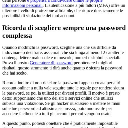
delle persone
è propensa a condividere online le proprie
informazioni personali
. L'autenticazione a più fattori (MFA) offre un
ulteriore livello di protezione affidabile, che riduce drasticamente le
possibilità di violazione dei tuoi account.
Ricorda di scegliere sempre una password
complessa
Quando modifichi la password, scegline una che sia difficile da
indovinare o decifrare: assicurati che sia lunga almeno 12 caratteri e
contenga lettere maiuscole e minuscole, numeri e simboli speciali.
Prova il nostro
Generatore di password
per ottenere i migliori
risultati; questo strumento ti dirà anche quanto è sicura la password
che hai scelto.
Ricorda inoltre di non riciclare la password appena creata per altri
account online: a nulla vale seguire tutte le regole per rendere sicura
la password, se poi la utilizzi per diversi profili. Il motivo è presto
detto: supponiamo che uno dei siti o servizi online che utilizzi
subisca una violazione. Se gli hacker riuscissero a mettere le mani
sulle tue password ad altissima sicurezza, potranno usarle per
accedere facilmente a tutti gli account per cui vengono usate.
A questo punto, potresti obiettare che è praticamente impossibile