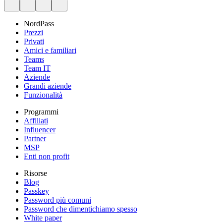
NordPass
Prezzi
Privati
Amici e familiari
Teams
Team IT
Aziende
Grandi aziende
Funzionalità
Programmi
Affiliati
Influencer
Partner
MSP
Enti non profit
Risorse
Blog
Passkey
Password più comuni
Password che dimentichiamo spesso
White paper