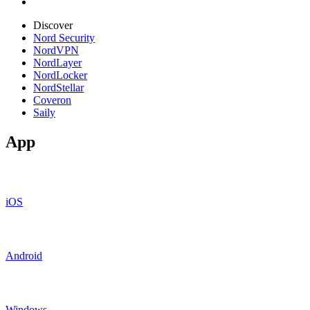
Discover
Nord Security
NordVPN
NordLayer
NordLocker
NordStellar
Coveron
Saily
App
iOS
Android
Windows