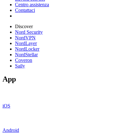
Centro assistenza
Contattaci
Discover
Nord Security
NordVPN
NordLayer
NordLocker
NordStellar
Coveron
Saily
App
iOS
Android