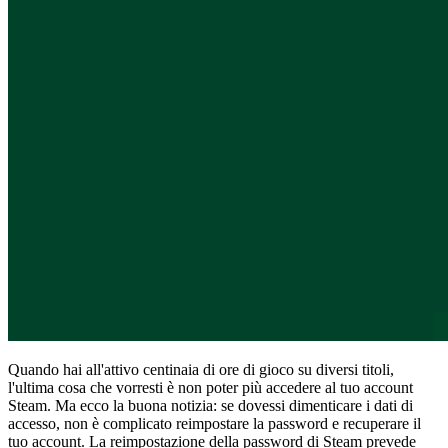
Conformità
NIS2
ISO 27001
NIST
SOC 2
Richiedi un preventivo
Inizia il periodo di prova del piano Business
Quando hai all'attivo centinaia di ore di gioco su diversi titoli,
l'ultima cosa che vorresti è non poter più accedere al tuo account
Steam. Ma ecco la buona notizia: se dovessi dimenticare i dati di
accesso, non è complicato reimpostare la password e recuperare il
tuo account. La reimpostazione della password di Steam prevede