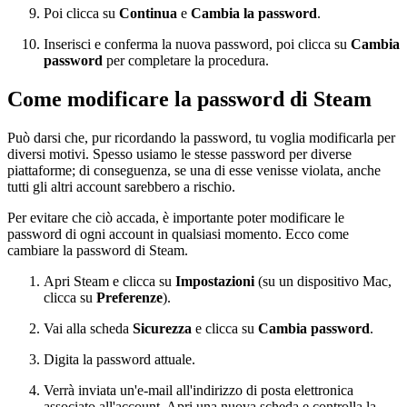
Poi clicca su
Continua
e
Cambia la password
.
Inserisci e conferma la nuova password, poi clicca su
Cambia
password
per completare la procedura.
Come modificare la password di Steam
Può darsi che, pur ricordando la password, tu voglia modificarla per
diversi motivi. Spesso usiamo le stesse password per diverse
piattaforme; di conseguenza, se una di esse venisse violata, anche
tutti gli altri account sarebbero a rischio.
Per evitare che ciò accada, è importante poter modificare le
password di ogni account in qualsiasi momento. Ecco come
cambiare la password di Steam.
Apri Steam e clicca su
Impostazioni
(su un dispositivo Mac,
clicca su
Preferenze
).
Vai alla scheda
Sicurezza
e clicca su
Cambia password
.
Digita la password attuale.
Verrà inviata un'e-mail all'indirizzo di posta elettronica
associato all'account. Apri una nuova scheda e controlla la