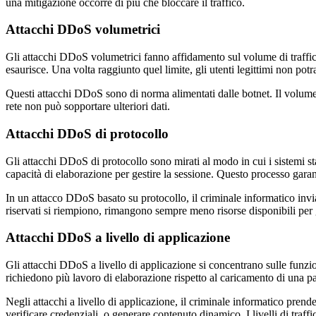
una mitigazione occorre di più che bloccare il traffico.
Attacchi DDoS volumetrici
Gli attacchi DDoS volumetrici fanno affidamento sul volume di traffico
esaurisce. Una volta raggiunto quel limite, gli utenti legittimi non pot
Questi attacchi DDoS sono di norma alimentati dalle botnet. Il volume c
rete non può sopportare ulteriori dati.
Attacchi DDoS di protocollo
Gli attacchi DDoS di protocollo sono mirati al modo in cui i sistemi s
capacità di elaborazione per gestire la sessione. Questo processo gar
In un attacco DDoS basato su protocollo, il criminale informatico invi
riservati si riempiono, rimangono sempre meno risorse disponibili per g
Attacchi DDoS a livello di applicazione
Gli attacchi DDoS a livello di applicazione si concentrano sulle funzio
richiedono più lavoro di elaborazione rispetto al caricamento di una pa
Negli attacchi a livello di applicazione, il criminale informatico prend
verificare credenziali, o generare contenuto dinamico. I livelli di traf