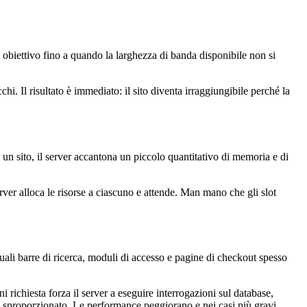
 obiettivo fino a quando la larghezza di banda disponibile non si
i. Il risultato è immediato: il sito diventa irraggiungibile perché la
un sito, il server accantona un piccolo quantitativo di memoria e di
ver alloca le risorse a ciascuno e attende. Man mano che gli slot
quali barre di ricerca, moduli di accesso e pagine di checkout spesso
 richiesta forza il server a eseguire interrogazioni sul database,
a è sproporzionato. Le performance peggiorano e nei casi più gravi,