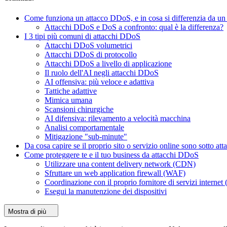
Come funziona un attacco DDoS, e in cosa si differenzia da un
Attacchi DDoS e DoS a confronto: qual è la differenza?
I 3 tipi più comuni di attacchi DDoS
Attacchi DDoS volumetrici
Attacchi DDoS di protocollo
Attacchi DDoS a livello di applicazione
Il ruolo dell'AI negli attacchi DDoS
AI offensiva: più veloce e adattiva
Tattiche adattive
Mimica umana
Scansioni chirurgiche
AI difensiva: rilevamento a velocità macchina
Analisi comportamentale
Mitigazione "sub-minute"
Da cosa capire se il proprio sito o servizio online sono sotto att
Come proteggere te e il tuo business da attacchi DDoS
Utilizzare una content delivery network (CDN)
Sfruttare un web application firewall (WAF)
Coordinazione con il proprio fornitore di servizi internet 
Esegui la manutenzione dei dispositivi
Mostra di più