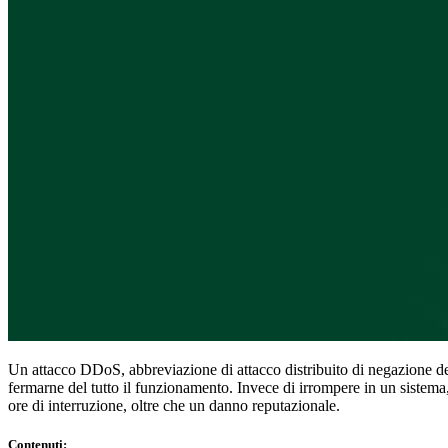
Conformità
NIS2
ISO 27001
NIST
SOC 2
Richiedi un preventivo
Inizia il periodo di prova del piano Business
Un attacco DDoS, abbreviazione di attacco distribuito di negazione del 
fermarne del tutto il funzionamento. Invece di irrompere in un sistema, 
ore di interruzione, oltre che un danno reputazionale.
Contenuti
: