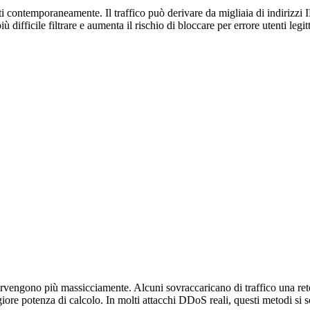
contemporaneamente. Il traffico può derivare da migliaia di indirizzi IP 
ù difficile filtrare e aumenta il rischio di bloccare per errore utenti leg
tervengono più massicciamente. Alcuni sovraccaricano di traffico una rete
ggiore potenza di calcolo. In molti attacchi DDoS reali, questi metodi s