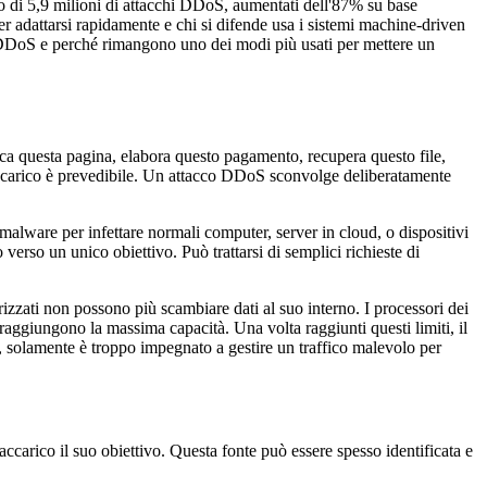
 di 5,9 milioni di attacchi DDoS, aumentati dell'87% su base
er adattarsi rapidamente e chi si difende usa i sistemi machine-driven
hi DDoS e perché rimangono uno dei modi più usati per mettere un
rica questa pagina, elabora questo pagamento, recupera questo file,
to carico è prevedibile. Un attacco DDoS sconvolge deliberatamente
 malware per infettare normali computer, server in cloud, o dispositivi
 verso un unico obiettivo. Può trattarsi di semplici richieste di
rizzati non possono più scambiare dati al suo interno. I processori dei
, raggiungono la massima capacità. Una volta raggiunti questi limiti, il
a, solamente è troppo impegnato a gestire un traffico malevolo per
carico il suo obiettivo. Questa fonte può essere spesso identificata e