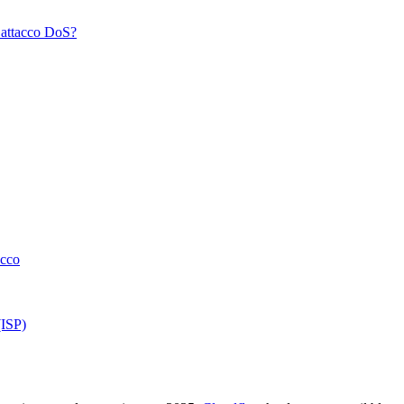
 attacco DoS?
acco
(ISP)