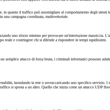
vare, in quanto il traffico può assomigliare al comportamento degli utent
o in una campagna coordinata, multivettoriale.
izzando uno sforzo minimo per provocare un'interruzione massiccia. L'avve
po reale e costringere chi si difende a rispondere in tempi rapidissimi.
semplice attacco di forza bruta, i criminali informatici possono adattare 
abiliti, inondando la rete o sovraccaricando uno specifico servizio. I s
 il traffico si sposta a un altro. Quello che inizia come un attacco UDP f