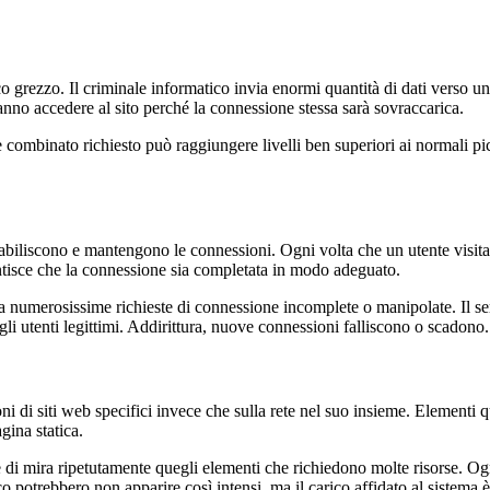
 grezzo. Il criminale informatico invia enormi quantità di dati verso un
ranno accedere al sito perché la connessione stessa sarà sovraccarica.
ombinato richiesto può raggiungere livelli ben superiori ai normali picch
tabiliscono e mantengono le connessioni. Ogni volta che un utente visita 
antisce che la connessione sia completata in modo adeguato.
a numerosissime richieste di connessione incomplete o manipolate. Il ser
li utenti legittimi. Addirittura, nuove connessioni falliscono o scadono.
ni di siti web specifici invece che sulla rete nel suo insieme. Elementi 
gina statica.
e di mira ripetutamente quegli elementi che richiedono molte risorse. Ogni
fico potrebbero non apparire così intensi, ma il carico affidato al sistem