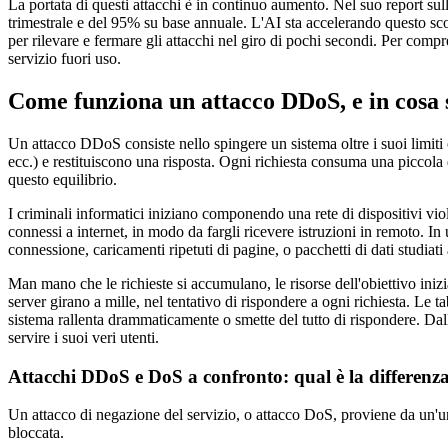
La portata di questi attacchi è in continuo aumento. Nel suo report su
trimestrale e del 95% su base annuale. L'AI sta accelerando questo scon
per rilevare e fermare gli attacchi nel giro di pochi secondi. Per co
servizio fuori uso.
Come funziona un attacco DDoS, e in cosa s
Un attacco DDoS consiste nello spingere un sistema oltre i suoi limiti
ecc.) e restituiscono una risposta. Ogni richiesta consuma una piccol
questo equilibrio.
I criminali informatici iniziano componendo una rete di dispositivi viol
connessi a internet, in modo da fargli ricevere istruzioni in remoto. In 
connessione, caricamenti ripetuti di pagine, o pacchetti di dati studiati a
Man mano che le richieste si accumulano, le risorse dell'obiettivo inizi
server girano a mille, nel tentativo di rispondere a ogni richiesta. Le t
sistema rallenta drammaticamente o smette del tutto di rispondere. Dall
servire i suoi veri utenti.
Attacchi DDoS e DoS a confronto: qual è la differenz
Un attacco di negazione del servizio, o attacco DoS, proviene da un'un
bloccata.