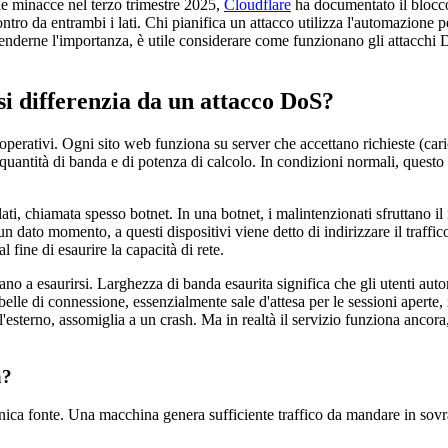
lle minacce nel terzo trimestre 2025,
Cloudflare
ha documentato il blocco
tro da entrambi i lati. Chi pianifica un attacco utilizza l'automazione p
mprenderne l'importanza, è utile considerare come funzionano gli attacc
i differenzia da un attacco DoS?
 operativi. Ogni sito web funziona su server che accettano richieste (ca
a quantità di banda e di potenza di calcolo. In condizioni normali, ques
ati, chiamata spesso botnet. In una botnet, i malintenzionati sfruttano il
un dato momento, a questi dispositivi viene detto di indirizzare il traffico
l fine di esaurire la capacità di rete.
ano a esaurirsi. Larghezza di banda esaurita significa che gli utenti auto
abelle di connessione, essenzialmente sale d'attesa per le sessioni aperte
'esterno, assomiglia a un crash. Ma in realtà il servizio funziona ancor
a?
ica fonte. Una macchina genera sufficiente traffico da mandare in sovrac