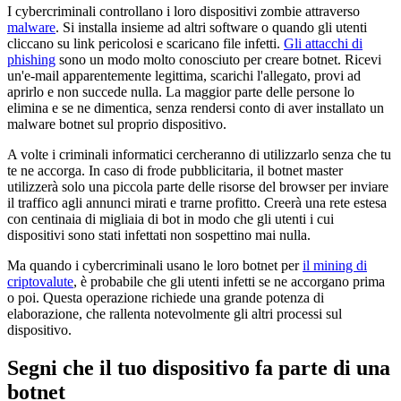
I cybercriminali controllano i loro dispositivi zombie attraverso
malware
. Si installa insieme ad altri software o quando gli utenti
cliccano su link pericolosi e scaricano file infetti.
Gli attacchi di
phishing
sono un modo molto conosciuto per creare botnet. Ricevi
un'e-mail apparentemente legittima, scarichi l'allegato, provi ad
aprirlo e non succede nulla. La maggior parte delle persone lo
elimina e se ne dimentica, senza rendersi conto di aver installato un
malware botnet sul proprio dispositivo.
A volte i criminali informatici cercheranno di utilizzarlo senza che tu
te ne accorga. In caso di frode pubblicitaria, il botnet master
utilizzerà solo una piccola parte delle risorse del browser per inviare
il traffico agli annunci mirati e trarne profitto. Creerà una rete estesa
con centinaia di migliaia di bot in modo che gli utenti i cui
dispositivi sono stati infettati non sospettino mai nulla.
Ma quando i cybercriminali usano le loro botnet per
il mining di
criptovalute
, è probabile che gli utenti infetti se ne accorgano prima
o poi. Questa operazione richiede una grande potenza di
elaborazione, che rallenta notevolmente gli altri processi sul
dispositivo.
Segni che il tuo dispositivo fa parte di una
botnet