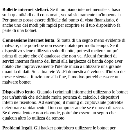
Bollette internet stellari
. Se il tuo piano internet mensile si basa
sulla quantità di dati consumati, vedrai sicuramente un'impennata.
Per quanto possa essere difficile dal punto di vista finanziario, è
anche uno dei modi più rapidi per scoprire se il tuo dispositivo fa
parte di una botnet.
Connessione internet lenta
. Si tratta di un segno meno evidente di
malware, che potrebbe non essere notato per molto tempo. Se il
dispositivo viene utilizzato solo di notte, potresti metterci un po'
prima di capire che c'è qualcosa che non va. Alcuni fornitori di
servizi internet fissano dei limiti alla larghezza di banda dopo aver
notato che improvvisamente l'utente inizia a utilizzare una grande
quantità di dati. Se la tua rete Wi-Fi domestica è veloce all'inizio del
mese e stenta a funzionare alla fine, il motivo potrebbe essere un
malware botnet.
Dispositivo lento
. Quando i criminali informatici utilizzano le botnet
per un'attività che richiede molta potenza di calcolo, i dispositivi
infetti ne risentono. Ad esempio, il mining di criptovalute potrebbe
deteriorare rapidamente il tuo computer anche se è nuovo di zecca.
Se diventa lento e non risponde, potrebbe essere un segno che
qualcun altro lo utilizza da remoto.
Problemi legali
. Gli hacker potrebbero utilizzare le botnet per