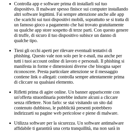
Controlla app e software prima di installarli sul tuo
dispositivo. Il malware spesso finisce sui computer installando
altri software legittimi. Fai sempre attenzione anche alle app
che scarichi sui tuoi dispositivi mobili, soprattutto se si tratta di
un famoso gioco a pagamento che hai trovato gratuitamente
su qualche app store sospetto di terze parti. Con questo genere
di truffe, di sicuro il tuo dispositivo subisce un danno di
qualche tipo.
Tieni gli occhi aperti per rilevare eventuali tentativi di
phishing. Questo vale non solo per le e-mail, ma anche per
tutti i tuoi account online di lavoro e personali. Il phishing si
manifesta in forme e dimensioni diverse che bisogna saper
riconoscere. Presta particolare attenzione se il messaggio
contiene link o allegati: controlla sempre attentamente prima
di cliccare su qualsiasi elemento.
Rifletti prima di agire online. Un banner appariscente con
un'offerta straordinaria potrebbe indurre alcuni a cliccare
senza riflettere. Non farlo: se stai visitando un sito dal
contenuto dubbioso, le pubblicità presenti potrebbero
indirizzarti su pagine web pericolose e piene di malware.
Utilizza software per la sicurezza. Un software antimalware
affidabile ti garantirà una certa tranquillità, ma non sarà in