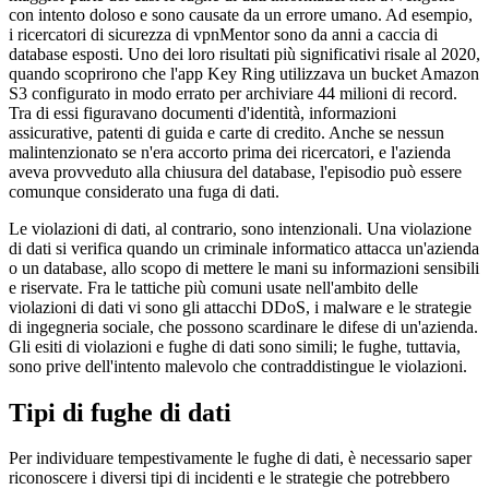
con intento doloso e sono causate da un errore umano. Ad esempio,
i ricercatori di sicurezza di vpnMentor sono da anni a caccia di
database esposti. Uno dei loro risultati più significativi risale al 2020,
quando scoprirono che l'app Key Ring utilizzava un bucket Amazon
S3 configurato in modo errato per archiviare 44 milioni di record.
Tra di essi figuravano documenti d'identità, informazioni
assicurative, patenti di guida e carte di credito. Anche se nessun
malintenzionato se n'era accorto prima dei ricercatori, e l'azienda
aveva provveduto alla chiusura del database, l'episodio può essere
comunque considerato una fuga di dati.
Le violazioni di dati, al contrario, sono intenzionali. Una violazione
di dati si verifica quando un criminale informatico attacca un'azienda
o un database, allo scopo di mettere le mani su informazioni sensibili
e riservate. Fra le tattiche più comuni usate nell'ambito delle
violazioni di dati vi sono gli attacchi DDoS, i malware e le strategie
di ingegneria sociale, che possono scardinare le difese di un'azienda.
Gli esiti di violazioni e fughe di dati sono simili; le fughe, tuttavia,
sono prive dell'intento malevolo che contraddistingue le violazioni.
Tipi di fughe di dati
Per individuare tempestivamente le fughe di dati, è necessario saper
riconoscere i diversi tipi di incidenti e le strategie che potrebbero