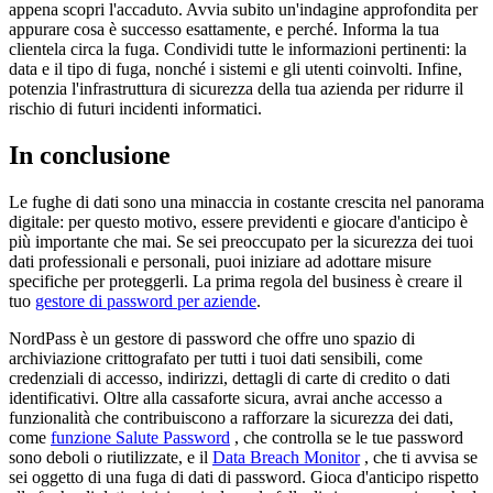
appena scopri l'accaduto. Avvia subito un'indagine approfondita per
appurare cosa è successo esattamente, e perché. Informa la tua
clientela circa la fuga. Condividi tutte le informazioni pertinenti: la
data e il tipo di fuga, nonché i sistemi e gli utenti coinvolti. Infine,
potenzia l'infrastruttura di sicurezza della tua azienda per ridurre il
rischio di futuri incidenti informatici.
In conclusione
Le fughe di dati sono una minaccia in costante crescita nel panorama
digitale: per questo motivo, essere previdenti e giocare d'anticipo è
più importante che mai. Se sei preoccupato per la sicurezza dei tuoi
dati professionali e personali, puoi iniziare ad adottare misure
specifiche per proteggerli. La prima regola del business è creare il
tuo
gestore di password per aziende
.
NordPass è un gestore di password che offre uno spazio di
archiviazione crittografato per tutti i tuoi dati sensibili, come
credenziali di accesso, indirizzi, dettagli di carte di credito o dati
identificativi. Oltre alla cassaforte sicura, avrai anche accesso a
funzionalità che contribuiscono a rafforzare la sicurezza dei dati,
come
funzione Salute Password
, che controlla se le tue password
sono deboli o riutilizzate, e il
Data Breach Monitor
, che ti avvisa se
sei oggetto di una fuga di dati di password. Gioca d'anticipo rispetto