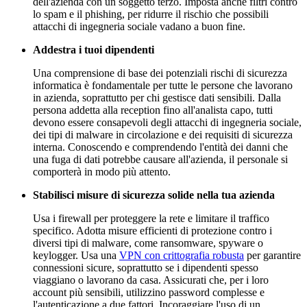
dell'azienda con un soggetto terzo. Imposta anche filtri contro
lo spam e il phishing, per ridurre il rischio che possibili
attacchi di ingegneria sociale vadano a buon fine.
Addestra i tuoi dipendenti
Una comprensione di base dei potenziali rischi di sicurezza
informatica è fondamentale per tutte le persone che lavorano
in azienda, soprattutto per chi gestisce dati sensibili. Dalla
persona addetta alla reception fino all'analista capo, tutti
devono essere consapevoli degli attacchi di ingegneria sociale,
dei tipi di malware in circolazione e dei requisiti di sicurezza
interna. Conoscendo e comprendendo l'entità dei danni che
una fuga di dati potrebbe causare all'azienda, il personale si
comporterà in modo più attento.
Stabilisci misure di sicurezza solide nella tua azienda
Usa i firewall per proteggere la rete e limitare il traffico
specifico. Adotta misure efficienti di protezione contro i
diversi tipi di malware, come ransomware, spyware o
keylogger. Usa una
VPN con crittografia robusta
per garantire
connessioni sicure, soprattutto se i dipendenti spesso
viaggiano o lavorano da casa. Assicurati che, per i loro
account più sensibili, utilizzino password complesse e
l'autenticazione a due fattori. Incoraggiare l'uso di un