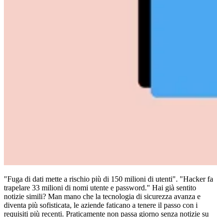
Conformità
NIS2
ISO 27001
NIST
SOC 2
Richiedi un preventivo
Inizia il periodo di prova del piano Business
"Fuga di dati mette a rischio più di 150 milioni di utenti". "Hacker fa
trapelare 33 milioni di nomi utente e password." Hai già sentito
notizie simili? Man mano che la tecnologia di sicurezza avanza e
diventa più sofisticata, le aziende faticano a tenere il passo con i
requisiti più recenti. Praticamente non passa giorno senza notizie su