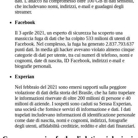
dati. L'attacco ha compromesso oltre 100 GB di dati sensibili,
che includevano nomi, indirizzi, e-mail e guadagni degli
streamer.
Facebook
Il 3 aprile 2021, un esperto di sicurezza ha scoperto una
massiccia fuga di dati che ha colpito 533 milioni di utenti di
Facebook. Nel complesso, la fuga ha generato 2.837.793.637
punti dati. In media gli hacker avevano violato almeno cinque
categorie di dati per utente, tra cui numeri di telefono, nomi e
cognomi, date di nascita, ID Facebook, indirizzi e-mail e
biografie personali.
Experian
Nel febbraio del 2021 sono emersi rapporti sulla peggiore
violazione di dati della storia del Brasile, che ha fatto trapelare
le informazioni riservate di oltre 200 milioni di persone e 40
milioni di aziende. I sospetti sono caduti su Serasa Experian,
una società che fornisce servizi di informazione e dati. I dati
trapelati includevano informazioni di identificazione personale
come date di nascita, nomi e cognomi, indirizzi, fotografie
degli utenti, affidabilità creditizie, reddito e altri dati finanziari.