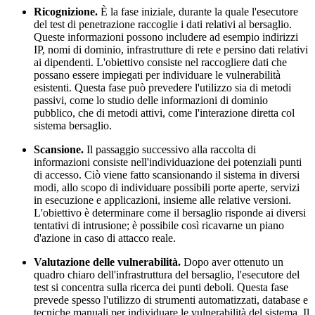
Ricognizione.
È la fase iniziale, durante la quale l'esecutore
del test di penetrazione raccoglie i dati relativi al bersaglio.
Queste informazioni possono includere ad esempio indirizzi
IP, nomi di dominio, infrastrutture di rete e persino dati relativi
ai dipendenti. L'obiettivo consiste nel raccogliere dati che
possano essere impiegati per individuare le vulnerabilità
esistenti. Questa fase può prevedere l'utilizzo sia di metodi
passivi, come lo studio delle informazioni di dominio
pubblico, che di metodi attivi, come l'interazione diretta col
sistema bersaglio.
Scansione.
Il passaggio successivo alla raccolta di
informazioni consiste nell'individuazione dei potenziali punti
di accesso. Ciò viene fatto scansionando il sistema in diversi
modi, allo scopo di individuare possibili porte aperte, servizi
in esecuzione e applicazioni, insieme alle relative versioni.
L'obiettivo è determinare come il bersaglio risponde ai diversi
tentativi di intrusione; è possibile così ricavarne un piano
d'azione in caso di attacco reale.
Valutazione delle vulnerabilità.
Dopo aver ottenuto un
quadro chiaro dell'infrastruttura del bersaglio, l'esecutore del
test si concentra sulla ricerca dei punti deboli. Questa fase
prevede spesso l'utilizzo di strumenti automatizzati, database e
tecniche manuali per individuare le vulnerabilità del sistema. Il