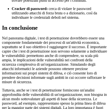
trovare potenziali punti di accesso per i criminali.
Cracker di password:
cerca di violare le password
utilizzando attacchi di forza bruta o a dizionario, così da
individuare le credenziali deboli nel sistema.
In conclusione
Nel panorama digitale, i test di penetrazione dovrebbero essere una
componente fondamentale dei processi di un'attività economica,
soprattutto se il suo obiettivo è raggiungere il successo. È importante
capire che i test di penetrazione non servono solamente a individuare
le vulnerabilità: permettono anche di comprendere, su scala più
ampia, le implicazioni delle vulnerabilità nei confronti della
sicurezza complessiva di un'organizzazione. Simulando degli
attacchi informatici le aziende possono ottenere preziose
informazioni sui propri sistemi di difesa, e ciò consente loro di
prendere decisioni informate sugli ambiti in cui occorre rafforzare le
misure di sicurezza.
Tuttavia, anche se i test di penetrazione forniscono un'analisi
approfondita delle vulnerabilità di un'organizzazione, non bisogna in
alcun modo sottovalutare gli aspetti di base della sicurezza. Le
password, ad esempio, rappresentano spesso la prima linea di difesa
per la maggior parte dei sistemi digitali. La loro importanza è fuori