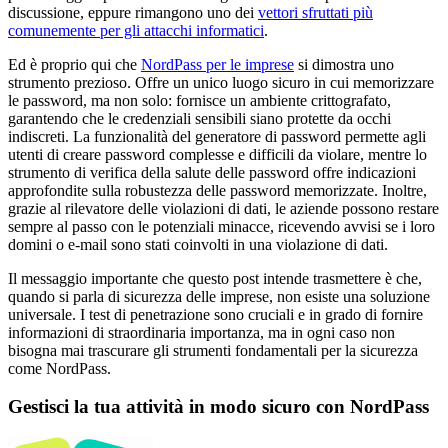
discussione, eppure rimangono uno dei
vettori sfruttati più
comunemente per gli attacchi informatici
.
Ed è proprio qui che
NordPass per le imprese
si dimostra uno
strumento prezioso. Offre un unico luogo sicuro in cui memorizzare
le password, ma non solo: fornisce un ambiente crittografato,
garantendo che le credenziali sensibili siano protette da occhi
indiscreti. La funzionalità del generatore di password permette agli
utenti di creare password complesse e difficili da violare, mentre lo
strumento di verifica della salute delle password offre indicazioni
approfondite sulla robustezza delle password memorizzate. Inoltre,
grazie al rilevatore delle violazioni di dati, le aziende possono restare
sempre al passo con le potenziali minacce, ricevendo avvisi se i loro
domini o e-mail sono stati coinvolti in una violazione di dati.
Il messaggio importante che questo post intende trasmettere è che,
quando si parla di sicurezza delle imprese, non esiste una soluzione
universale. I test di penetrazione sono cruciali e in grado di fornire
informazioni di straordinaria importanza, ma in ogni caso non
bisogna mai trascurare gli strumenti fondamentali per la sicurezza
come NordPass.
Gestisci la tua attività in modo sicuro con NordPass