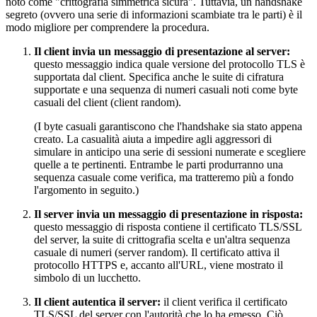
noto come "crittografia simmetrica sicura". Tuttavia, un handshake
segreto (ovvero una serie di informazioni scambiate tra le parti) è il
modo migliore per comprendere la procedura.
Il client invia un messaggio di presentazione al server:
questo messaggio indica quale versione del protocollo TLS è
supportata dal client. Specifica anche le suite di cifratura
supportate e una sequenza di numeri casuali noti come byte
casuali del client (client random).
(I byte casuali garantiscono che l'handshake sia stato appena
creato. La casualità aiuta a impedire agli aggressori di
simulare in anticipo una serie di sessioni numerate e scegliere
quelle a te pertinenti. Entrambe le parti produrranno una
sequenza casuale come verifica, ma tratteremo più a fondo
l'argomento in seguito.)
Il server invia un messaggio di presentazione in risposta:
questo messaggio di risposta contiene il certificato TLS/SSL
del server, la suite di crittografia scelta e un'altra sequenza
casuale di numeri (server random). Il certificato attiva il
protocollo HTTPS e, accanto all'URL, viene mostrato il
simbolo di un lucchetto.
Il client autentica il server:
il client verifica il certificato
TLS/SSL del server con l'autorità che lo ha emesso. Ciò