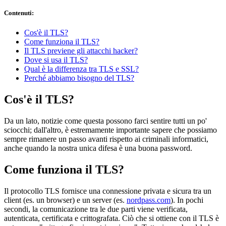
Contenuti
:
Cos'è il TLS?
Come funziona il TLS?
Il TLS previene gli attacchi hacker?
Dove si usa il TLS?
Qual è la differenza tra TLS e SSL?
Perché abbiamo bisogno del TLS?
Cos'è il TLS?
Da un lato, notizie come questa possono farci sentire tutti un po'
sciocchi; dall'altro, è estremamente importante sapere che possiamo
sempre rimanere un passo avanti rispetto ai criminali informatici,
anche quando la nostra unica difesa è una buona password.
Come funziona il TLS?
Il protocollo TLS fornisce una connessione privata e sicura tra un
client (es. un browser) e un server (es.
nordpass.com
). In pochi
secondi, la comunicazione tra le due parti viene verificata,
autenticata, certificata e crittografata. Ciò che si ottiene con il TLS è