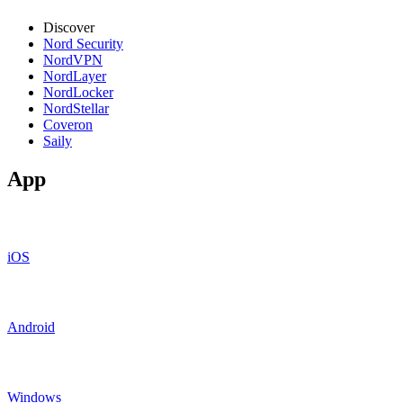
Discover
Nord Security
NordVPN
NordLayer
NordLocker
NordStellar
Coveron
Saily
App
iOS
Android
Windows