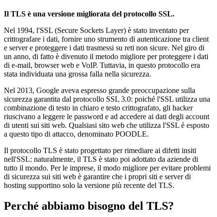
Il TLS è una versione migliorata del protocollo SSL.
Nel 1994, l'SSL (Secure Sockets Layer) è stato inventato per
crittografare i dati, fornire uno strumento di autenticazione tra client
e server e proteggere i dati trasmessi su reti non sicure. Nel giro di
un anno, di fatto è divenuto il metodo migliore per proteggere i dati
di e-mail, browser web e VoIP. Tuttavia, in questo protocollo era
stata individuata una grossa falla nella sicurezza.
Nel 2013, Google aveva espresso grande preoccupazione sulla
sicurezza garantita dal protocollo SSL 3.0: poiché l'SSL utilizza una
combinazione di testo in chiaro e testo crittografato, gli hacker
riuscivano a leggere le password e ad accedere ai dati degli account
di utenti sui siti web. Qualsiasi sito web che utilizza l'SSL è esposto
a questo tipo di attacco, denominato POODLE.
Il protocollo TLS è stato progettato per rimediare ai difetti insiti
nell'SSL: naturalmente, il TLS è stato poi adottato da aziende di
tutto il mondo. Per le imprese, il modo migliore per evitare problemi
di sicurezza sui siti web è garantire che i propri siti e server di
hosting supportino solo la versione più recente del TLS.
Perché abbiamo bisogno del TLS?