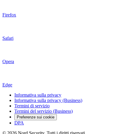
Firefox
Safari
Opera
Edge
Informativa sulla privacy
Informativa sulla privacy (Business)
Termini di servizio
Termini del servizio (Business)
Preferenze sui cookie
DPA
© 2026 Nord Security. Tutti i diritti riservati