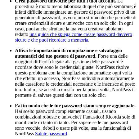
Crea password univoche per tutti i tuoi account.
La
procedura è molto meno laboriosa di quel che può sembrare; è
infatti difficile immaginare un gestore di password privo di un
generatore di password, ovvero uno strumento che permette di
creare credenziali sicure e univoche con un solo clic. In ogni
caso, puoi anche sfruttare la tua vena creativa: abbiamo
redatto
una guida che spiega come creare password davvero
sicure e che puoi ricordare a memoria
.
Attiva le impostazioni di compilazione e salvataggio
automatici del tuo gestore di password.
Forse una delle
maggiori difficoltà legate alla gestione delle password è
ricordare dove sono le credenziali giuste. NordPass risolve
questo problema con la compilazione automatica: ogni volta
che effettui un accesso, NordPass individua automaticamente
nella cassaforte le credenziali necessarie e le inserisce al posto
tuo. Inoltre, se accedi a un sito per la prima volta, NordPass ti
permette di salvare questi dati con un solo clic.
Fai in modo che le tue password siano sempre aggiornate.
Hai scelto password completamente casuali, usando
combinazioni robuste e univoche? Fantastico! Ricorda solo di
modificarle di tanto in tanto. Per sapere se le tue password
sono vecchie, deboli o usate più volte, usa la funzionalità di
NordPass
Salute password
.