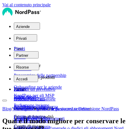
Vai al contenuto principale
Aziende
Piani
Privati
Piani
Prezzi
Partner
Teams
Rete di partner
Risorse
Personale
Panoramica delle partnership
Aziende
Assistenza sui prodotti
Accedi
Onboarding per le aziende
Family
Privati
Richiedi un preventivo
NordPass per gli MSP
White paper
Enterprise
Ottieni NordPass
Accesso alla cassaforte
Parliamone insieme
Architettura di sicurezza
NordPass vs. altri
Principali funzionalità
Blog
/
Vita digitale
Visualizza e gestisci le password nell'estensione NordPass
•
L'ABC della sicurezza online
/
Centro assistenza
Principali funzionalità
Condivisione sicura
Gestione degli abbonamenti
Qual è il modo migliore per conservare le
Parliamone insieme
Centro di risorse
Condivisione sicura
tue password?
Salute password
Visualizza, effettua l'upgrade o disdici gli abbonamenti Nord