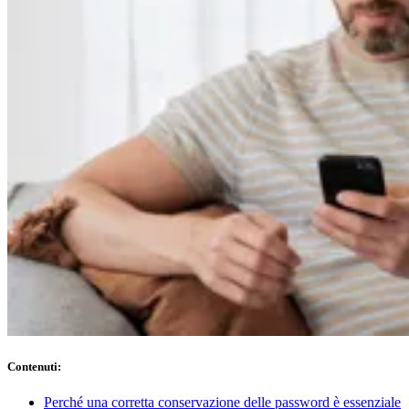
Conformità
NIS2
ISO 27001
NIST
SOC 2
Richiedi un preventivo
Inizia il periodo di prova del piano Business
Contenuti
:
Perché una corretta conservazione delle password è essenziale