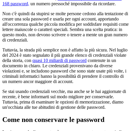
168 password,
un numero pressoché impossibile da ricordare.
Non c'è quindi da stupirsi se molte persone cedono alla tentazione di
creare una sola password e usarla per ogni account, apportando
all'occorrenza qualche piccola modifica per soddisfare requisiti come
lettere maiuscole o caratteri speciali. Sembra una scelta pratica: in
questo modo, non devono scrivere o tenere a mente un gran numero
di credenziali.
Tuttavia, la strada più semplice non è affatto la più sicura. Nel luglio
del 2024 è stato segnalato il più grande elenco di credenziali violate
della storia, con
quasi 10 miliardi di password
contenute in un
documento in chiaro. Le credenziali provenivano da diverse
violazioni e, se includono password che sono state usate più volte, i
criminali informatici hanno la possibilità di prendere il controllo di
un numero ancor maggiore di account.
Se stai usando credenziali vecchie, ma anche se le hai aggiornate di
recente, è bene informarti sul modo migliore per conservarle.
Tuttavia, prima di esaminare le opzioni di memorizzazione, diamo
un'occhiata alle tue abitudini di gestione delle password.
Come non conservare le password