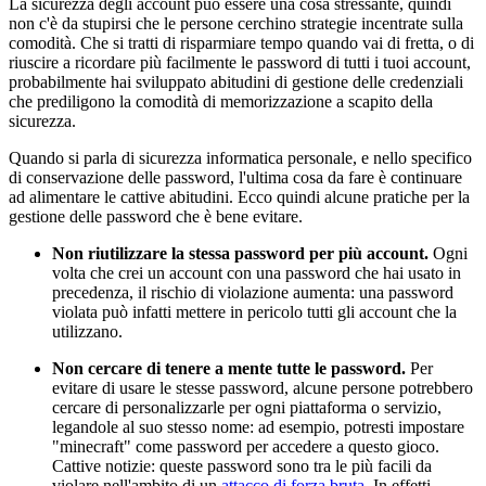
La sicurezza degli account può essere una cosa stressante, quindi
non c'è da stupirsi che le persone cerchino strategie incentrate sulla
comodità. Che si tratti di risparmiare tempo quando vai di fretta, o di
riuscire a ricordare più facilmente le password di tutti i tuoi account,
probabilmente hai sviluppato abitudini di gestione delle credenziali
che prediligono la comodità di memorizzazione a scapito della
sicurezza.
Quando si parla di sicurezza informatica personale, e nello specifico
di conservazione delle password, l'ultima cosa da fare è continuare
ad alimentare le cattive abitudini. Ecco quindi alcune pratiche per la
gestione delle password che è bene evitare.
Non riutilizzare la stessa password per più account.
Ogni
volta che crei un account con una password che hai usato in
precedenza, il rischio di violazione aumenta: una password
violata può infatti mettere in pericolo tutti gli account che la
utilizzano.
Non cercare di tenere a mente tutte le password.
Per
evitare di usare le stesse password, alcune persone potrebbero
cercare di personalizzarle per ogni piattaforma o servizio,
legandole al suo stesso nome: ad esempio, potresti impostare
"minecraft" come password per accedere a questo gioco.
Cattive notizie: queste password sono tra le più facili da
violare nell'ambito di un
attacco di forza bruta
. In effetti,