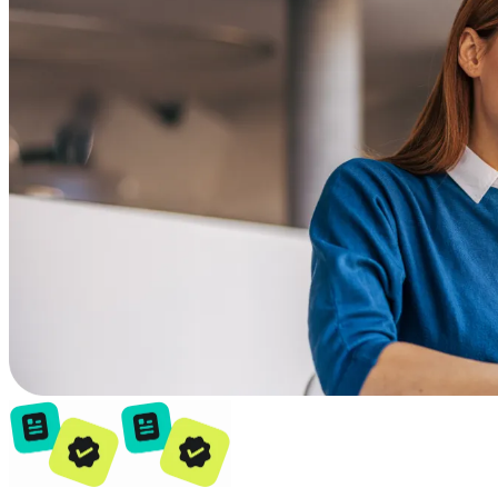
Conformità
NIS2
ISO 27001
NIST
SOC 2
Richiedi un preventivo
Inizia il periodo di prova del piano Business