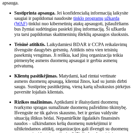
apsauga.
Sustiprinta apsauga.
Jei konfidencialią informaciją laikysite
saugiai ir papildomai naudosite
tinklo programų užkardą
(WAF)
tinklui nuo kibernetinių atakų apsaugoti, įsilaužėliams
bus žymiai sudėtingiau pasiekti jūsų informaciją. Ši užkarda
yra tarsi papildomas skaitmeninių išteklių apsaugos sluoksnis.
Teisinė atitiktis.
Laikydamiesi BDAR ir CCPA reikalavimų
išvengsite daugybės grėsmių. Atitiktis nėra vien teisinių
pasekmių vengimas. Ji reiškia, kad jūsų organizacija teikia
pirmenybę asmens duomenų apsaugai ir gerbia asmenų
privatumą.
Klientų pasitikėjimas.
Matydami, kad rimtai vertinate
asmens duomenų apsaugą, klientai žinos, kad su jumis dirbti
saugu. Sustiprinę pasitikėjimą, vieną kartą užsukusius pirkėjus
paversite lojaliais klientais.
Rizikos mažinimas.
Aptikdami ir ištaisydami duomenų
tvarkymo spragas sumažinate duomenų pažeidimo tikimybę.
Išvengsite ne tik galvos skausmo, bet ir geriau valdysite
situaciją ištikus bėdai. Nepamirškite ilgalaikės finansinės
naudos – užkirsdamos kelią duomenų nutekėjimui ir
užtikrindamos atitiktį, organizacijos gali išvengti su duomenų