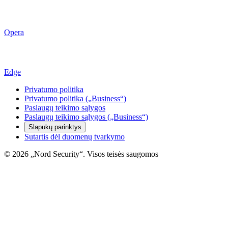
Opera
Edge
Privatumo politika
Privatumo politika („Business“)
Paslaugų teikimo sąlygos
Paslaugų teikimo sąlygos („Business“)
Slapukų parinktys
Sutartis dėl duomenų tvarkymo
© 2026 „Nord Security“. Visos teisės saugomos