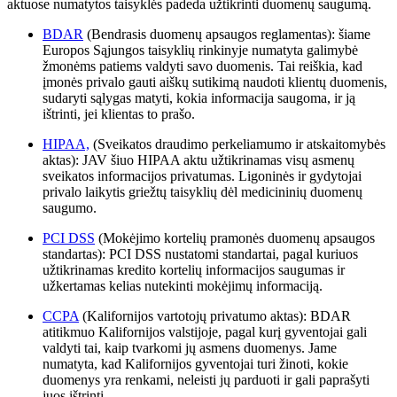
aktuose numatytos taisyklės padeda užtikrinti duomenų saugumą.
BDAR
(Bendrasis duomenų apsaugos reglamentas): šiame
Europos Sąjungos taisyklių rinkinyje numatyta galimybė
žmonėms patiems valdyti savo duomenis. Tai reiškia, kad
įmonės privalo gauti aiškų sutikimą naudoti klientų duomenis,
sudaryti sąlygas matyti, kokia informacija saugoma, ir ją
ištrinti, jei klientas to prašo.
HIPAA,
(Sveikatos draudimo perkeliamumo ir atskaitomybės
aktas): JAV šiuo HIPAA aktu užtikrinamas visų asmenų
sveikatos informacijos privatumas. Ligoninės ir gydytojai
privalo laikytis griežtų taisyklių dėl medicininių duomenų
saugumo.
PCI DSS
(Mokėjimo kortelių pramonės duomenų apsaugos
standartas): PCI DSS nustatomi standartai, pagal kuriuos
užtikrinamas kredito kortelių informacijos saugumas ir
užkertamas kelias nutekinti mokėjimų informaciją.
CCPA
(Kalifornijos vartotojų privatumo aktas): BDAR
atitikmuo Kalifornijos valstijoje, pagal kurį gyventojai gali
valdyti tai, kaip tvarkomi jų asmens duomenys. Jame
numatyta, kad Kalifornijos gyventojai turi žinoti, kokie
duomenys yra renkami, neleisti jų parduoti ir gali paprašyti
juos ištrinti.