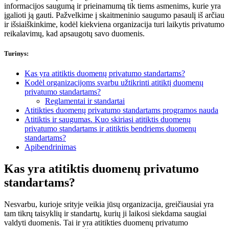
informacijos saugumą ir prieinamumą tik tiems asmenims, kurie yra
įgalioti ją gauti. Pažvelkime į skaitmeninio saugumo pasaulį iš arčiau
ir išsiaiškinkime, kodėl kiekviena organizacija turi laikytis privatumo
reikalavimų, kad apsaugotų savo duomenis.
Turinys
:
Kas yra atitiktis duomenų privatumo standartams?
Kodėl organizacijoms svarbu užtikrinti atitiktį duomenų
privatumo standartams?
Reglamentai ir standartai
Atitikties duomenų privatumo standartams programos nauda
Atitiktis ir saugumas. Kuo skiriasi atitiktis duomenų
privatumo standartams ir atitiktis bendriems duomenų
standartams?
Apibendrinimas
Kas yra atitiktis duomenų privatumo
standartams?
Nesvarbu, kurioje srityje veikia jūsų organizacija, greičiausiai yra
tam tikrų taisyklių ir standartų, kurių ji laikosi siekdama saugiai
valdyti duomenis. Tai ir yra atitikties duomenų privatumo