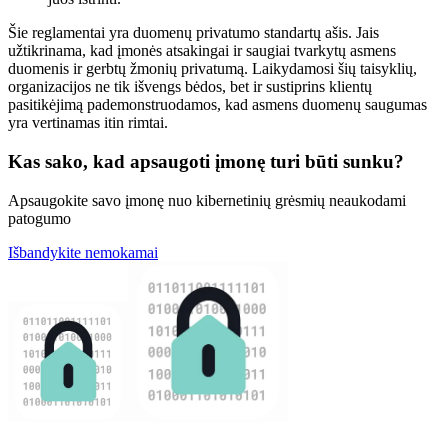
Šie reglamentai yra duomenų privatumo standartų ašis. Jais
užtikrinama, kad įmonės atsakingai ir saugiai tvarkytų asmens
duomenis ir gerbtų žmonių privatumą. Laikydamosi šių taisyklių,
organizacijos ne tik išvengs bėdos, bet ir sustiprins klientų
pasitikėjimą pademonstruodamos, kad asmens duomenų saugumas
yra vertinamas itin rimtai.
Kas sako, kad apsaugoti įmonę turi būti sunku?
Apsaugokite savo įmonę nuo kibernetinių grėsmių neaukodami
patogumo
Išbandykite nemokamai