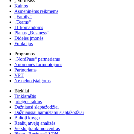
„NordPass“
Kainos
Asmeninėms reikmėms
„Family“
„Teams“
IT komandoms
Planas „Business“
Didelės įmonės
Funkcijos
Programos
„NordPass“ partneriams
Nuomonės formuotojams
Partneriams
VPT
Ne pelno įstaigoms
Ištekliai
Tinklaraštis
prieigos raktus
Dažniausi slaptažodžiai
Dažniausiai pamirštami slaptažodžiai
Baltoji knyga
Realių atvejų analizės
Verslo įtraukimo centras
Plano „Business“ VPN