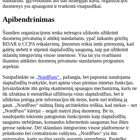
standartais. Įgyvendinant abi šias strategijas kartu, organizacijos
duomenys yra apsaugomi ir tvarkomi visapusiškai.
Apibendrinimas
Šiandien organizacijoms tenka nelengva užduotis užtikrinti
duomenų privatumą ir atitiktį standartams, ypač laikantis griežtų
BDAR ir CCPA reikalavimų. Įmonėms reikia imtis priemonių, kad
galėtų stebėti ir stiprinti slaptažodžių saugumą, taip pat užtikrinti
sklandų integravimą visose sistemose. Visa tai yra svarbiausi
išsamios atitikties duomenų privatumo standartams programos
aspektai.
Susipažinkite su
„NordPass“
, pažangia, bet paprastai naudojama
slaptažodžių tvarkykle, kuri apima visas pirmiau minėtas funkcijas.
Įsivaizduokite itin greitą skaitmeninį apsaugos mechanizmą, kuris ne
tik užrakina ir meistriškai užšifruoja visus slaptažodžius, bet ir
užtikrina prieigą prie informacijos tik tiems, kurie turi leidimą ją
gauti. „NordPass“ nulinių žinių architektūra reiškia, kad niekas – net
„NordPass“ kūrėjai – negali matyti jūsų duomenų. Be to,
naudojantis tokiomis patogiomis funkcijomis kaip slaptažodžių
saugumo stebėjimas, komandos kibernetinis saugumas bus išties
gerose rankose. Dėl sklandaus integravimo visose platformose ir
pritaikomo bei centralizuoto valdymo, „NordPass“ yra itin
universalus, kartu su jūsų verslu augantis sprendimas. Pasitelkę