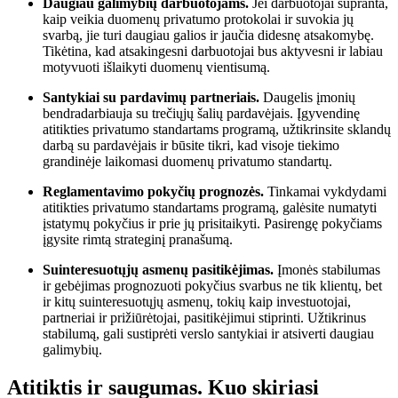
Daugiau galimybių darbuotojams.
Jei darbuotojai supranta,
kaip veikia duomenų privatumo protokolai ir suvokia jų
svarbą, jie turi daugiau galios ir jaučia didesnę atsakomybę.
Tikėtina, kad atsakingesni darbuotojai bus aktyvesni ir labiau
motyvuoti išlaikyti duomenų vientisumą.
Santykiai su pardavimų partneriais.
Daugelis įmonių
bendradarbiauja su trečiųjų šalių pardavėjais. Įgyvendinę
atitikties privatumo standartams programą, užtikrinsite sklandų
darbą su pardavėjais ir būsite tikri, kad visoje tiekimo
grandinėje laikomasi duomenų privatumo standartų.
Reglamentavimo pokyčių prognozės.
Tinkamai vykdydami
atitikties privatumo standartams programą, galėsite numatyti
įstatymų pokyčius ir prie jų prisitaikyti. Pasirengę pokyčiams
įgysite rimtą strateginį pranašumą.
Suinteresuotųjų asmenų pasitikėjimas.
Įmonės stabilumas
ir gebėjimas prognozuoti pokyčius svarbus ne tik klientų, bet
ir kitų suinteresuotųjų asmenų, tokių kaip investuotojai,
partneriai ir prižiūrėtojai, pasitikėjimui stiprinti. Užtikrinus
stabilumą, gali sustiprėti verslo santykiai ir atsiverti daugiau
galimybių.
Atitiktis ir saugumas. Kuo skiriasi