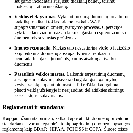
saugumo incidentais susijusių didžiulių baudų, teisinių
mokesčių ir atkūrimo išlaidų.
Veiklos efektyvumas.
Vykdant tinkamą duomenų privatumo
praktiką ir taikant tokias priemones kaip WAF
supaprastinamas duomenų tvarkymo procesas. Operacijos
vyksta sklandžiau ir mažiau laiko sugaištama sprendžiant su
duomenimis susijusias problemas.
Įmonės reputacija.
Niekas taip nesustiprina viešojo įvaizdžio
kaip patikima duomenų apsauga. Klientai renkasi ir
bendradarbiauja su įmonėmis, kurios atsakingai tvarko
duomenis.
Pasaulinis veiklos mastas.
Laikantis tarptautinių duomenų
apsaugos reikalavimų atsiveria daug daugiau galimybių
vystyti veiklą tarptautiniu mastu. Tai reiškia, kad galima
plėtoti veiklą užsienyje ir nesijaudinti dėl atitikties skirtingų
teisės aktų reikalavimams.
Reglamentai ir standartai
Kaip jau užsiminta pirmiau, kalbant apie atitiktį duomenų privatumo
standartams, svarbu nepamiršti tokių pagrindinių duomenų apsaugos
reglamentų kaip BDAR, HIPAA, PCI DSS ir CCPA. Šiuose teisės