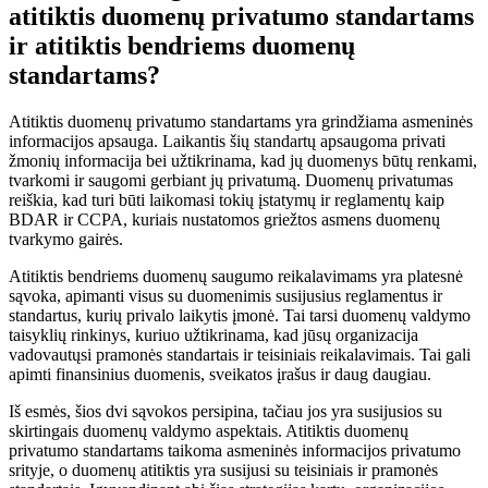
atitiktis duomenų privatumo standartams
ir atitiktis bendriems duomenų
standartams?
Atitiktis duomenų privatumo standartams yra grindžiama asmeninės
informacijos apsauga. Laikantis šių standartų apsaugoma privati
žmonių informacija bei užtikrinama, kad jų duomenys būtų renkami,
tvarkomi ir saugomi gerbiant jų privatumą. Duomenų privatumas
reiškia, kad turi būti laikomasi tokių įstatymų ir reglamentų kaip
BDAR ir CCPA, kuriais nustatomos griežtos asmens duomenų
tvarkymo gairės.
Atitiktis bendriems duomenų saugumo reikalavimams yra platesnė
sąvoka, apimanti visus su duomenimis susijusius reglamentus ir
standartus, kurių privalo laikytis įmonė. Tai tarsi duomenų valdymo
taisyklių rinkinys, kuriuo užtikrinama, kad jūsų organizacija
vadovautųsi pramonės standartais ir teisiniais reikalavimais. Tai gali
apimti finansinius duomenis, sveikatos įrašus ir daug daugiau.
Iš esmės, šios dvi sąvokos persipina, tačiau jos yra susijusios su
skirtingais duomenų valdymo aspektais. Atitiktis duomenų
privatumo standartams taikoma asmeninės informacijos privatumo
srityje, o duomenų atitiktis yra susijusi su teisiniais ir pramonės