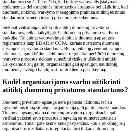
standartams esmė. Tai reiškia, kad turime vadovautis įstatymais ir
reglamentais dėl asmeninės informacijos apsaugos bei užtikrinti, kad
duomenų rinkimo, tvarkymo ir saugojimo praktika atitiktų teisinius
standartus ir asmenų teisių į privatumą reikalavimus.
Siekiant veiksmingai užtikrinti atitiktį duomenų privatumo
standartams, reikia taikyti griežtą duomenų privatumo valdymo
praktiką. Tai apima vadovavimąsi tokiais duomenų apsaugos
reglamentais kaip BDAR ar CCPA, kuriais nustatomi duomenų
apsaugos ir privatumo standartai. Be to, reikia įgyvendinti saugos
priemones, gauti būtinus leidimus ir reguliariai peržiūrėti duomenų
tvarkymo procesus siekiant sumažinti riziką ir užtikrinti atitiktį.
Laikydamosi šių gairių, organizacijos gali apsaugoti naudotojų
duomenis, išvengti baudų ir stiprinti klientų pasitikėjimą.
Kodėl organizacijoms svarbu užtikrinti
atitiktį duomenų privatumo standartams?
Duomenų privatumo apsauga nėra paprasta užduotis, tačiau
įgyvendinus tokią strategiją organizacija gali gauti nemažai naudos.
Tinkamai apsaugodama duomenų privatumą, organizacija gali
visiškai pakeisti savo procesus ir sąveiką su suinteresuotaisiais
asmenimis. Toliau pateiksime kelis pavyzdžius, kokią reikšmę jūsų
organizacijos rezultatams ir reputacijai turi tinkama duomenų