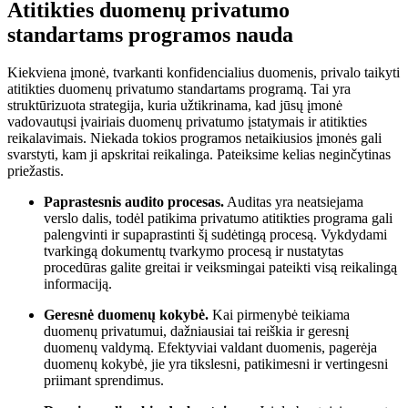
Atitikties duomenų privatumo
standartams programos nauda
Kiekviena įmonė, tvarkanti konfidencialius duomenis, privalo taikyti
atitikties duomenų privatumo standartams programą. Tai yra
struktūrizuota strategija, kuria užtikrinama, kad jūsų įmonė
vadovautųsi įvairiais duomenų privatumo įstatymais ir atitikties
reikalavimais. Niekada tokios programos netaikiusios įmonės gali
svarstyti, kam ji apskritai reikalinga. Pateiksime kelias neginčytinas
priežastis.
Paprastesnis audito procesas.
Auditas yra neatsiejama
verslo dalis, todėl patikima privatumo atitikties programa gali
palengvinti ir supaprastinti šį sudėtingą procesą. Vykdydami
tvarkingą dokumentų tvarkymo procesą ir nustatytas
procedūras galite greitai ir veiksmingai pateikti visą reikalingą
informaciją.
Geresnė duomenų kokybė.
Kai pirmenybė teikiama
duomenų privatumui, dažniausiai tai reiškia ir geresnį
duomenų valdymą. Efektyviai valdant duomenis, pagerėja
duomenų kokybė, jie yra tikslesni, patikimesni ir vertingesni
priimant sprendimus.