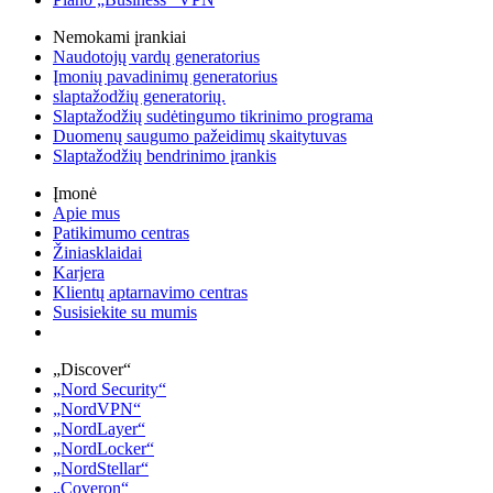
Nemokami įrankiai
Naudotojų vardų generatorius
Įmonių pavadinimų generatorius
slaptažodžių generatorių.
Slaptažodžių sudėtingumo tikrinimo programa
Duomenų saugumo pažeidimų skaitytuvas
Slaptažodžių bendrinimo įrankis
Įmonė
Apie mus
Patikimumo centras
Žiniasklaidai
Karjera
Klientų aptarnavimo centras
Susisiekite su mumis
„Discover“
„Nord Security“
„NordVPN“
„NordLayer“
„NordLocker“
„NordStellar“
„Coveron“