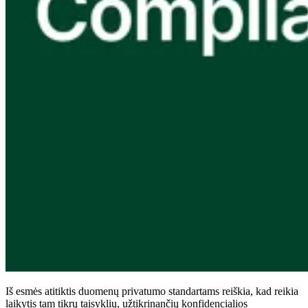
Atitiktis
TIS 2
ISO 27001
NSTI
SOC 2
Gauti pasiūlymą
Išbandyti „Business“
Iš esmės atitiktis duomenų privatumo standartams reiškia, kad reikia
laikytis tam tikrų taisyklių, užtikrinančių konfidencialios