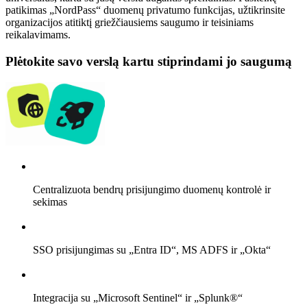
patikimas „NordPass“ duomenų privatumo funkcijas, užtikrinsite
organizacijos atitiktį griežčiausiems saugumo ir teisiniams
reikalavimams.
Plėtokite savo verslą kartu stiprindami jo saugumą
Centralizuota bendrų prisijungimo duomenų kontrolė ir
sekimas
SSO prisijungimas su „Entra ID“, MS ADFS ir „Okta“
Integracija su „Microsoft Sentinel“ ir „Splunk®“