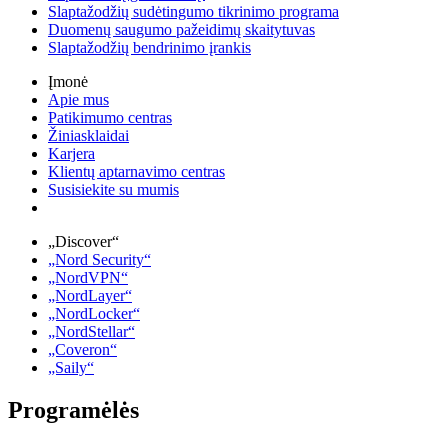
Slaptažodžių sudėtingumo tikrinimo programa
Duomenų saugumo pažeidimų skaitytuvas
Slaptažodžių bendrinimo įrankis
Įmonė
Apie mus
Patikimumo centras
Žiniasklaidai
Karjera
Klientų aptarnavimo centras
Susisiekite su mumis
„Discover“
„Nord Security“
„NordVPN“
„NordLayer“
„NordLocker“
„NordStellar“
„Coveron“
„Saily“
Programėlės