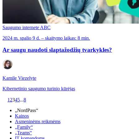
Saugumo internete ABC
2024 m. spalio 9 d. – skaitymo laikas: 8 min.
Ar saugu naudoti slaptažodžių tvarkykles?
Kamile Viezelyte
Kibernetinio saugumo turinio kūrėjas
1
2
3
4
5
...
8
„NordPass“
Kainos
Asmeninėms reikmėms
„Family“
„Teams“
IT komandoms