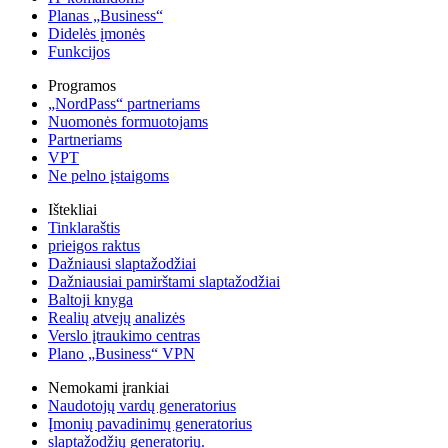
Planas „Business“
Didelės įmonės
Funkcijos
Programos
„NordPass“ partneriams
Nuomonės formuotojams
Partneriams
VPT
Ne pelno įstaigoms
Ištekliai
Tinklaraštis
prieigos raktus
Dažniausi slaptažodžiai
Dažniausiai pamirštami slaptažodžiai
Baltoji knyga
Realių atvejų analizės
Verslo įtraukimo centras
Plano „Business“ VPN
Nemokami įrankiai
Naudotojų vardų generatorius
Įmonių pavadinimų generatorius
slaptažodžių generatorių.