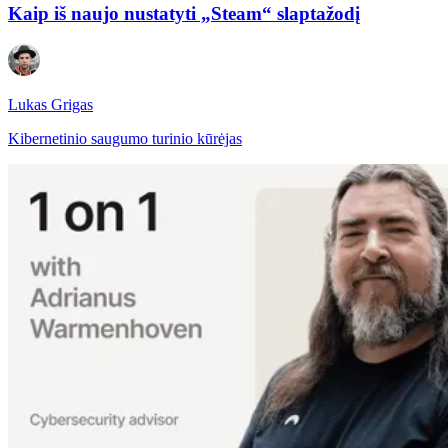
Kaip iš naujo nustatyti „Steam“ slaptažodį
Lukas Grigas
Kibernetinio saugumo turinio kūrėjas