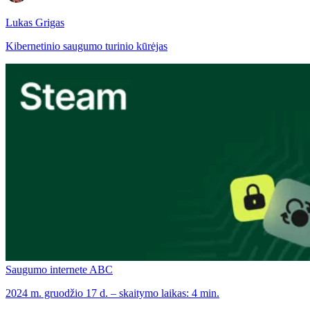
Lukas Grigas
Kibernetinio saugumo turinio kūrėjas
Saugumo internete ABC
2024 m. gruodžio 17 d. – skaitymo laikas: 4 min.