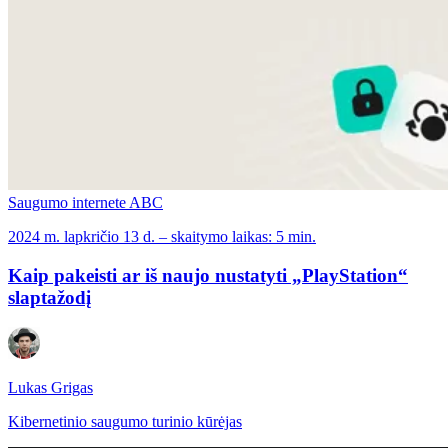
Saugumo internete ABC
2024 m. lapkričio 13 d. – skaitymo laikas: 5 min.
Kaip pakeisti ar iš naujo nustatyti „PlayStation“
slaptažodį
Lukas Grigas
Kibernetinio saugumo turinio kūrėjas