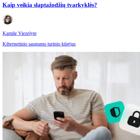
Kaip veikia slaptažodžių tvarkyklės?
Kamile Viezelyte
Kibernetinio saugumo turinio kūrėjas