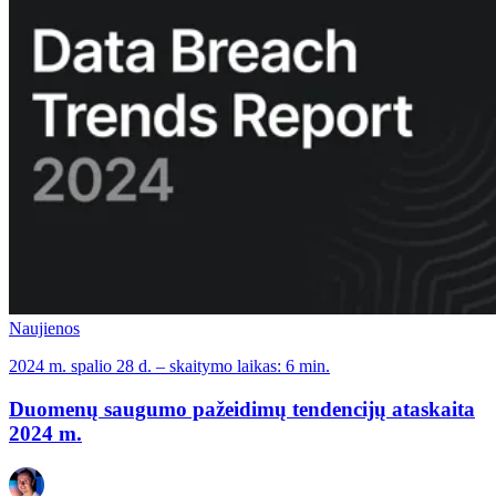
Naujienos
2024 m. spalio 28 d. – skaitymo laikas: 6 min.
Duomenų saugumo pažeidimų tendencijų ataskaita
2024 m.