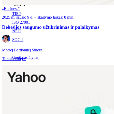
Atitiktis
„Business“
TIS 2
2025 m. sausio 9 d. – skaitymo laikas: 8 min.
ISO 27001
Debesijos saugumo užtikrinimas ir palaikymas
NSTI
SOC 2
Maciej Bartłomiej Sikora
Gauti pasiūlymą
Turinio kūrėjas
Išbandyti „Business“