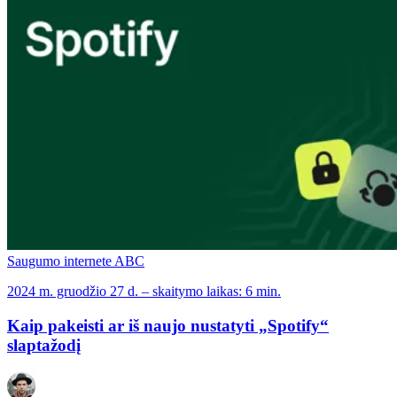
Saugumo internete ABC
2024 m. gruodžio 27 d. – skaitymo laikas: 6 min.
Kaip pakeisti ar iš naujo nustatyti „Spotify“
slaptažodį