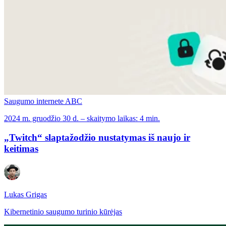
Saugumo internete ABC
2024 m. gruodžio 30 d. – skaitymo laikas: 4 min.
„Twitch“ slaptažodžio nustatymas iš naujo ir
keitimas
Lukas Grigas
Kibernetinio saugumo turinio kūrėjas