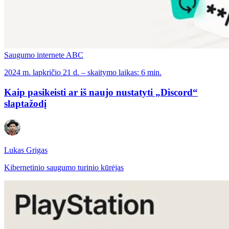
Saugumo internete ABC
2024 m. lapkričio 21 d. – skaitymo laikas: 6 min.
Kaip pasikeisti ar iš naujo nustatyti „Discord“
slaptažodį
Lukas Grigas
Kibernetinio saugumo turinio kūrėjas