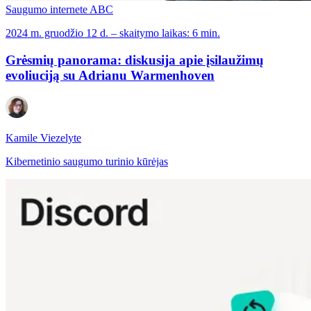
Saugumo internete ABC
2024 m. gruodžio 12 d. – skaitymo laikas: 6 min.
Grėsmių panorama: diskusija apie įsilaužimų
evoliuciją su Adrianu Warmenhoven
Kamile Viezelyte
Kibernetinio saugumo turinio kūrėjas