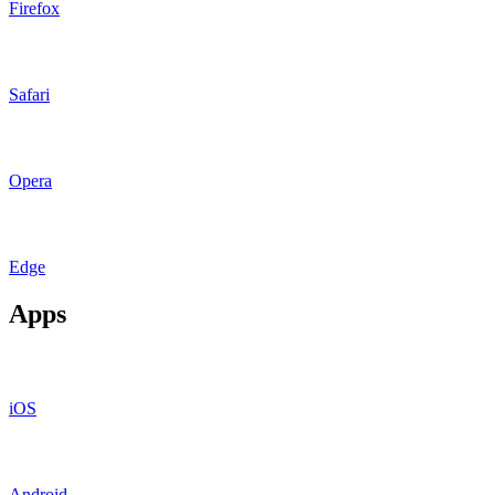
Firefox
Safari
Opera
Edge
Apps
iOS
Android