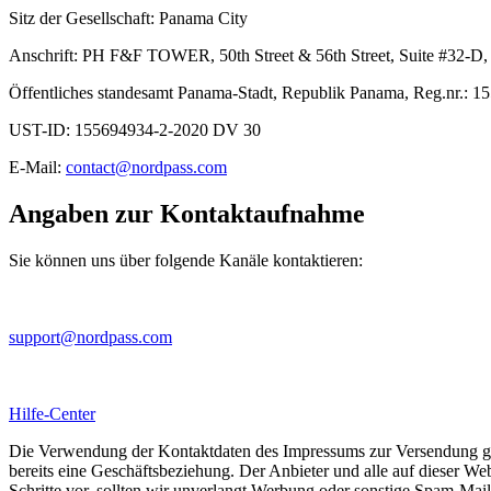
Sitz der Gesellschaft: Panama City
Anschrift: PH F&F TOWER, 50th Street & 56th Street, Suite #32-D,
Öffentliches standesamt Panama-Stadt, Republik Panama, Reg.nr.: 
UST-ID: 155694934-2-2020 DV 30
E-Mail:
contact@nordpass.com
Angaben zur Kontaktaufnahme
Sie können uns über folgende Kanäle kontaktieren:
support@nordpass.com
Hilfe-Center
Die Verwendung der Kontaktdaten des Impressums zur Versendung gewer
bereits eine Geschäftsbeziehung. Der Anbieter und alle auf dieser W
Schritte vor, sollten wir unverlangt Werbung oder sonstige Spam-Mail