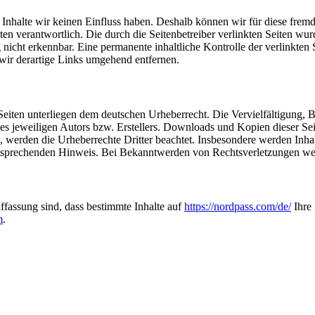
n Inhalte wir keinen Einfluss haben. Deshalb können wir für diese fre
 Seiten verantwortlich. Die durch die Seitenbetreiber verlinkten Seiten
nicht erkennbar. Eine permanente inhaltliche Kontrolle der verlinkten 
ir derartige Links umgehend entfernen.
n Seiten unterliegen dem deutschen Urheberrecht. Die Vervielfältigung,
 jeweiligen Autors bzw. Erstellers. Downloads und Kopien dieser Seite
n, werden die Urheberrechte Dritter beachtet. Insbesondere werden Inhal
tsprechenden Hinweis. Bei Bekanntwerden von Rechtsverletzungen wer
ffassung sind, dass bestimmte Inhalte auf
https://nordpass.com/de/
Ihre 
m
.