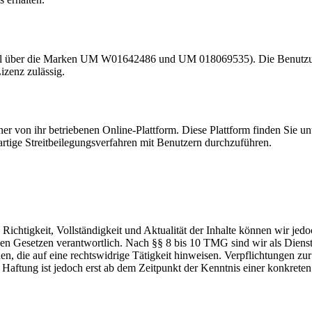
el über die Marken UM W01642486 und UM 018069535). Die Benutzung
izenz zulässig.
ner von ihr betriebenen Online-Plattform. Diese Plattform finden Sie u
rartige Streitbeilegungsverfahren mit Benutzern durchzuführen.
die Richtigkeit, Vollständigkeit und Aktualität der Inhalte können wir
n Gesetzen verantwortlich. Nach §§ 8 bis 10 TMG sind wir als Dienstean
, die auf eine rechtswidrige Tätigkeit hinweisen. Verpflichtungen z
e Haftung ist jedoch erst ab dem Zeitpunkt der Kenntnis einer konkre