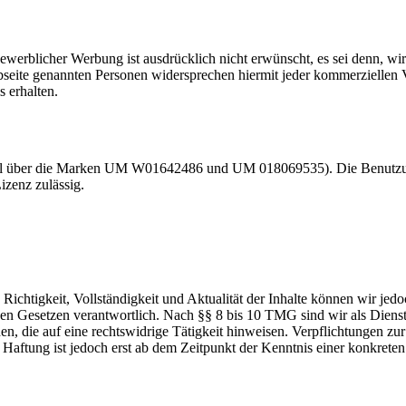
blicher Werbung ist ausdrücklich nicht erwünscht, es sei denn, wir hab
ebseite genannten Personen widersprechen hiermit jeder kommerziellen
s erhalten.
el über die Marken UM W01642486 und UM 018069535). Die Benutzung
izenz zulässig.
die Richtigkeit, Vollständigkeit und Aktualität der Inhalte können wir
n Gesetzen verantwortlich. Nach §§ 8 bis 10 TMG sind wir als Dienstean
, die auf eine rechtswidrige Tätigkeit hinweisen. Verpflichtungen z
e Haftung ist jedoch erst ab dem Zeitpunkt der Kenntnis einer konkre