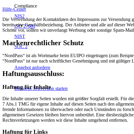
Compliance
Hilfe-Center
NIS2
Die Verwendung der Kontaktdaten des Impressums zur Versendung gewer
bereits eine Geschäftsbeziehung. Der Anbieter und alle auf dieser W
ISO 27001
Schritte vor, sollten wir unverlangt Werbung oder sonstige Spam-Mail
NIST
Markenrechtlicher Schutz
SOC 2
“NordPass“ ist als Wortmarke beim EUIPO eingetragen (zum Beispi
“NordPass“ ist nur nach schriftlicher Genehmigung und mit gültiger L
Angebot anfordern
Haftungsausschluss:
Haftung für Inhalte
Business-Testversion starten
Die Inhalte unserer Seiten wurden mit größter Sorgfalt erstellt. Für 
7 Abs.1 TMG für eigene Inhalte auf diesen Seiten nach den allgemeine
fremde Informationen zu überwachen oder nach Umständen zu forschen
allgemeinen Gesetzen bleiben hiervon unberührt. Eine diesbezüglich
Rechtsverletzungen werden wir diese Inhalte umgehend entfernen.
Haftung für Links