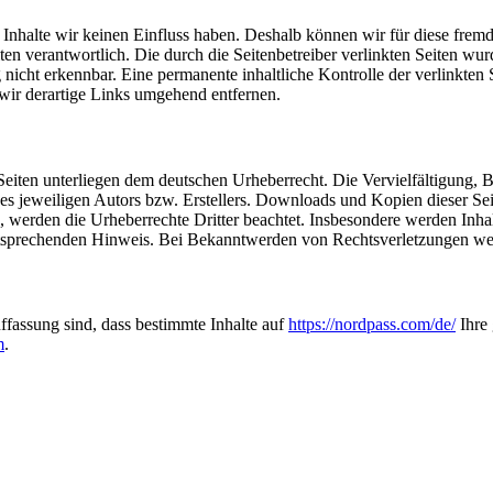
n Inhalte wir keinen Einfluss haben. Deshalb können wir für diese fre
 Seiten verantwortlich. Die durch die Seitenbetreiber verlinkten Seiten
nicht erkennbar. Eine permanente inhaltliche Kontrolle der verlinkten 
ir derartige Links umgehend entfernen.
n Seiten unterliegen dem deutschen Urheberrecht. Die Vervielfältigung,
 jeweiligen Autors bzw. Erstellers. Downloads und Kopien dieser Seite
n, werden die Urheberrechte Dritter beachtet. Insbesondere werden Inhal
tsprechenden Hinweis. Bei Bekanntwerden von Rechtsverletzungen wer
ffassung sind, dass bestimmte Inhalte auf
https://nordpass.com/de/
Ihre 
m
.