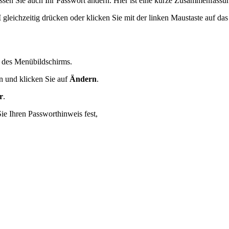
en Sie auch Ihr Passwort ändern. Hier ist eine kurze Zusammenfassun
I
gleichzeitig drücken oder klicken Sie mit der linken Maustaste auf 
e des Menübildschirms.
 und klicken Sie auf
Ändern
.
r
.
Sie Ihren Passworthinweis fest,