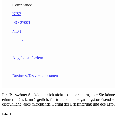
Compliance
NIS2
ISO 27001
NIST
SOC 2
Angebot anfordern
Business-Testversion starten
Ihre Passwörter Sie können sich nicht an alle erinnern, aber Sie könn
erinnern. Das kann ärgerlich, frustrierend und sogar angstauslösend 
erstaunliche, alles mitreißende Gefühl der Erleichterung und des Er
Inhalt
: