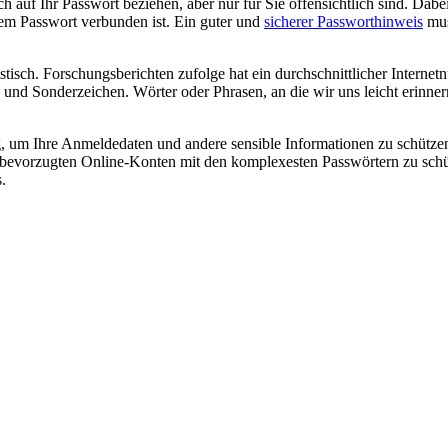
auf Ihr Passwort beziehen, aber nur für Sie offensichtlich sind. Dabei
rem Passwort verbunden ist. Ein guter und
sicherer Passworthinweis
mus
istisch. Forschungsberichten zufolge hat ein durchschnittlicher Internet
nd Sonderzeichen. Wörter oder Phrasen, an die wir uns leicht erinne
eg, um Ihre Anmeldedaten und andere sensible Informationen zu schütze
Ihre bevorzugten Online-Konten mit den komplexesten Passwörtern zu schü
.