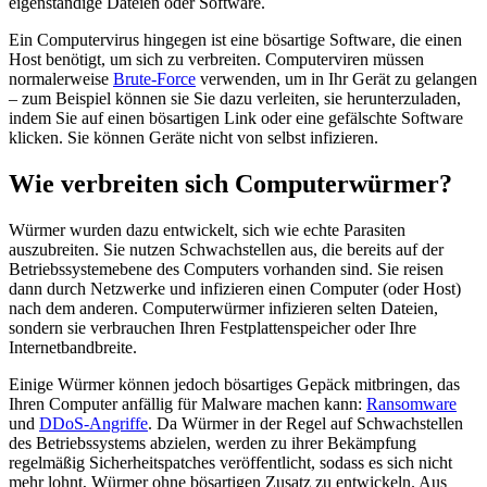
eigenständige Dateien oder Software.
Ein Computervirus hingegen ist eine bösartige Software, die einen
Host benötigt, um sich zu verbreiten. Computerviren müssen
normalerweise
Brute-Force
verwenden, um in Ihr Gerät zu gelangen
– zum Beispiel können sie Sie dazu verleiten, sie herunterzuladen,
indem Sie auf einen bösartigen Link oder eine gefälschte Software
klicken. Sie können Geräte nicht von selbst infizieren.
Wie verbreiten sich Computerwürmer?
Würmer wurden dazu entwickelt, sich wie echte Parasiten
auszubreiten. Sie nutzen Schwachstellen aus, die bereits auf der
Betriebssystemebene des Computers vorhanden sind. Sie reisen
dann durch Netzwerke und infizieren einen Computer (oder Host)
nach dem anderen. Computerwürmer infizieren selten Dateien,
sondern sie verbrauchen Ihren Festplattenspeicher oder Ihre
Internetbandbreite.
Einige Würmer können jedoch bösartiges Gepäck mitbringen, das
Ihren Computer anfällig für Malware machen kann:
Ransomware
und
DDoS-Angriffe
. Da Würmer in der Regel auf Schwachstellen
des Betriebssystems abzielen, werden zu ihrer Bekämpfung
regelmäßig Sicherheitspatches veröffentlicht, sodass es sich nicht
mehr lohnt, Würmer ohne bösartigen Zusatz zu entwickeln. Aus