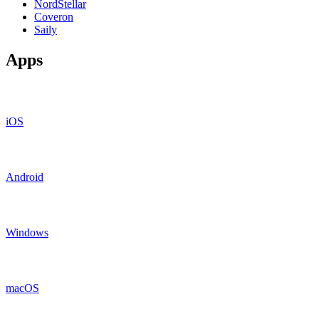
NordStellar
Coveron
Saily
Apps
iOS
Android
Windows
macOS