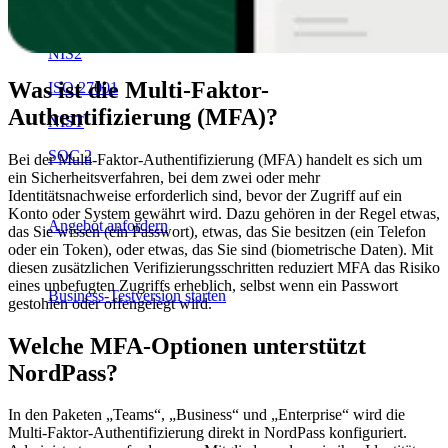
Compliance
NIS2
Was ist die Multi-Faktor-
ISO 27001
Authentifizierung (MFA)?
NIST
SOC 2
Bei der Multi-Faktor-Authentifizierung (MFA) handelt es sich um
ein Sicherheitsverfahren, bei dem zwei oder mehr
Identitätsnachweise erforderlich sind, bevor der Zugriff auf ein
Konto oder System gewährt wird. Dazu gehören in der Regel etwas,
Angebot anfordern
das Sie wissen (ein Passwort), etwas, das Sie besitzen (ein Telefon
oder ein Token), oder etwas, das Sie sind (biometrische Daten). Mit
diesen zusätzlichen Verifizierungsschritten reduziert MFA das Risiko
eines unbefugten Zugriffs erheblich, selbst wenn ein Passwort
Business-Testversion starten
gestohlen oder offengelegt wird.
Welche MFA-Optionen unterstützt
NordPass?
In den Paketen „Teams“, „Business“ und „Enterprise“ wird die
Multi-Faktor-Authentifizierung direkt in NordPass konfiguriert.