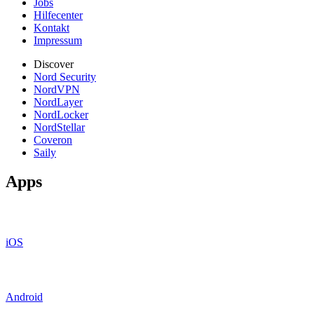
Jobs
Hilfecenter
Kontakt
Impressum
Discover
Nord Security
NordVPN
NordLayer
NordLocker
NordStellar
Coveron
Saily
Apps
iOS
Android