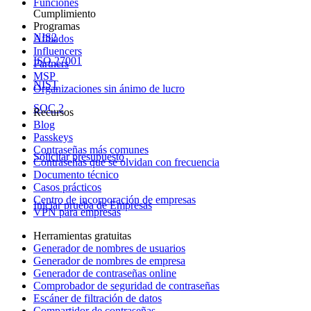
Funciones
Cumplimiento
Programas
NIS2
Afiliados
Influencers
ISO 27001
Partners
MSP
NIST
Organizaciones sin ánimo de lucro
SOC 2
Recursos
Blog
Passkeys
Contraseñas más comunes
Solicitar presupuesto
Contraseñas que se olvidan con frecuencia
Documento técnico
Casos prácticos
Centro de incorporación de empresas
Iniciar prueba de Empresas
VPN para empresas
Herramientas gratuitas
Generador de nombres de usuarios
Generador de nombres de empresa
Generador de contraseñas online
Comprobador de seguridad de contraseñas
Escáner de filtración de datos
Compartidor de contraseñas