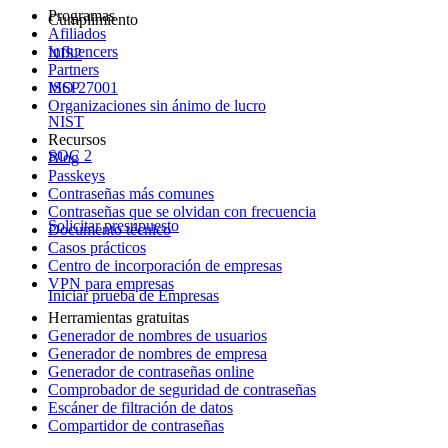
Programas
Cumplimiento
Afiliados
Influencers
NIS2
Partners
ISO 27001
MSP
Organizaciones sin ánimo de lucro
NIST
Recursos
SOC 2
Blog
Passkeys
Contraseñas más comunes
Contraseñas que se olvidan con frecuencia
Solicitar presupuesto
Documento técnico
Casos prácticos
Centro de incorporación de empresas
VPN para empresas
Iniciar prueba de Empresas
Herramientas gratuitas
Generador de nombres de usuarios
Generador de nombres de empresa
Generador de contraseñas online
Comprobador de seguridad de contraseñas
Escáner de filtración de datos
Compartidor de contraseñas