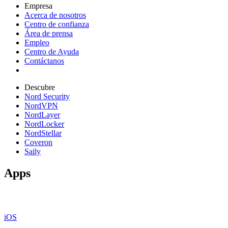
Empresa
Acerca de nosotros
Centro de confianza
Área de prensa
Empleo
Centro de Ayuda
Contáctanos
Descubre
Nord Security
NordVPN
NordLayer
NordLocker
NordStellar
Coveron
Saily
Apps
iOS