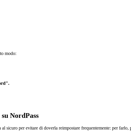
sto modo:
ord".
 su NordPass
l sicuro per evitare di doverla reimpostare frequentemente: per farlo, 