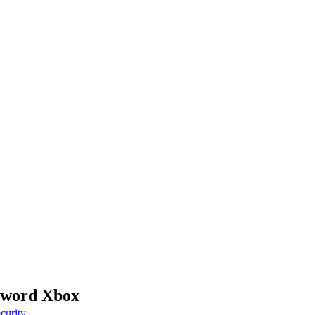
ssword Xbox
curity