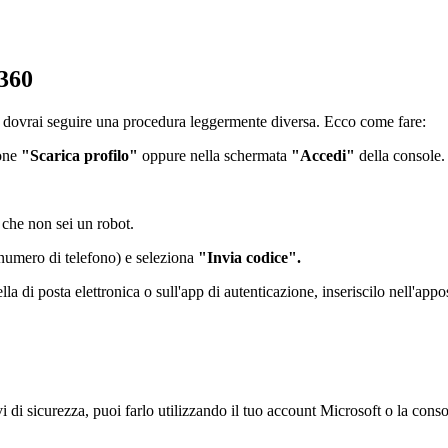
 360
 dovrai seguire una procedura leggermente diversa. Ecco come fare:
ione
"Scarica profilo"
oppure nella schermata
"Accedi"
della console.
e che non sei un robot.
o numero di telefono) e seleziona
"Invia codice".
lla di posta elettronica o sull'app di autenticazione, inseriscilo nell'app
 di sicurezza, puoi farlo utilizzando il tuo account Microsoft o la co