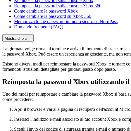
Reimposta la password sulla console Xbox
Reimposta la password sulla console Xbox 360
Come cambiare la password Xbox
Come cambiare la password su Xbox 360
Memorizza le tue password in modo sicuro su NordPass
Domande frequenti (FAQ)
Mostra di più
La giornata volge ormai al termine e arriva il momento di staccare la s
la password Xbox. Può essere un'esperienza angosciante, ma non tem
Esistono diversi modi per reimpostare la password Xbox, e tornare così
fornendoti istruzioni dettagliate per guidarti passo dopo passo.
Reimposta la password Xbox utilizzando il
Uno dei modi per reimpostare e cambiare la password Xbox si basa sull
come procedere:
Apri il browser e vai alla pagina di recupero dell'account Micro
Inserisci l'indirizzo e-mail associato al tuo account Xbox e c
Scegli l'invio del codice di sicurezza tramite e-mail o numero di