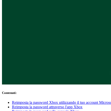
Conformità
NIS2
ISO 27001
NIST
SOC 2
Richiedi un preventivo
Inizia il periodo di prova del piano Business
Contenuti
:
Reimposta la password Xbox utilizzando il tuo account Microso
Reimposta la password attraverso l'app Xbox