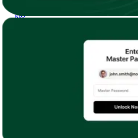
Conformità
NIS2
ISO 27001
NIST
SOC 2
Richiedi un preventivo
Inizia il periodo di prova del piano Business