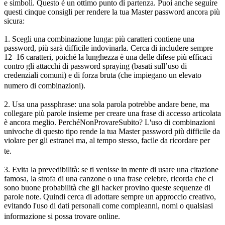
e simboli. Questo è un ottimo punto di partenza. Puoi anche seguire
questi cinque consigli per rendere la tua Master password ancora più
sicura:
1. Scegli una combinazione lunga: più caratteri contiene una
password, più sarà difficile indovinarla. Cerca di includere sempre
12–16 caratteri, poiché la lunghezza è una delle difese più efficaci
contro gli attacchi di password spraying (basati sull’uso di
credenziali comuni) e di forza bruta (che impiegano un elevato
numero di combinazioni).
2. Usa una passphrase: una sola parola potrebbe andare bene, ma
collegare più parole insieme per creare una frase di accesso articolata
è ancora meglio. PerchéNonProvareSubito? L'uso di combinazioni
univoche di questo tipo rende la tua Master password più difficile da
violare per gli estranei ma, al tempo stesso, facile da ricordare per
te.
3. Evita la prevedibilità: se ti venisse in mente di usare una citazione
famosa, la strofa di una canzone o una frase celebre, ricorda che ci
sono buone probabilità che gli hacker provino queste sequenze di
parole note. Quindi cerca di adottare sempre un approccio creativo,
evitando l'uso di dati personali come compleanni, nomi o qualsiasi
informazione si possa trovare online.