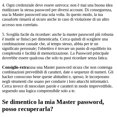
4. Ogni credenziale deve essere univoca: non è mai una buona idea
riutilizzare la stessa password per diversi account. Di conseguenza,
usa la Master password una sola volta. In questo modo, la tua
cassaforte rimarrà al sicuro anche in caso di violazione di un altro
accesso non correlato.
5. Sceglila facile da ricordare: anche la master password più robusta
è inutile se finisci per dimenticarla. Cerca quindi di scegliere una
combinazione casuale che, al tempo stesso, abbia per te un
significato personale; l'obiettivo è trovare un punto di equilibrio tra
complessità e facilità di memorizzazione. La Password principale
dovrebbe essere qualcosa che solo tu puoi ricordare senza fatica.
Consiglio extra:
usa una Master password sicura che non contenga
combinazioni prevedibili di caratteri, date o sequenze di numeri. Gli
hacker conoscono bene queste abitudini e, spesso, le incorporano
negli strumenti che usano per condurre i loro attacchi informatici.
Cerca invece di mescolare parole e caratteri in modo imprevedibile,
seguendo una logica comprensibile solo a te.
Se dimentico la mia Master password,
posso recuperarla?