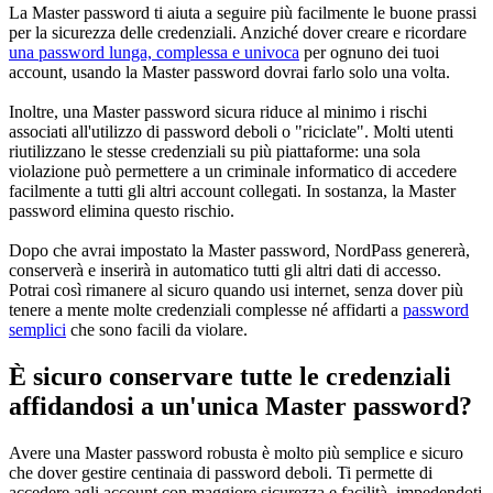
La Master password ti aiuta a seguire più facilmente le buone prassi
per la sicurezza delle credenziali. Anziché dover creare e ricordare
una password lunga, complessa e univoca
per ognuno dei tuoi
account, usando la Master password dovrai farlo solo una volta.
Inoltre, una Master password sicura riduce al minimo i rischi
associati all'utilizzo di password deboli o "riciclate". Molti utenti
riutilizzano le stesse credenziali su più piattaforme: una sola
violazione può permettere a un criminale informatico di accedere
facilmente a tutti gli altri account collegati. In sostanza, la Master
password elimina questo rischio.
Dopo che avrai impostato la Master password, NordPass genererà,
conserverà e inserirà in automatico tutti gli altri dati di accesso.
Potrai così rimanere al sicuro quando usi internet, senza dover più
tenere a mente molte credenziali complesse né affidarti a
password
semplici
che sono facili da violare.
È sicuro conservare tutte le credenziali
affidandosi a un'unica Master password?
Avere una Master password robusta è molto più semplice e sicuro
che dover gestire centinaia di password deboli. Ti permette di
accedere agli account con maggiore sicurezza e facilità, impedendoti