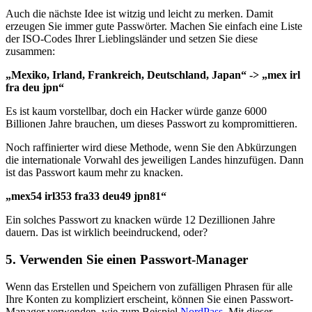
Auch die nächste Idee ist witzig und leicht zu merken. Damit
erzeugen Sie immer gute Passwörter. Machen Sie einfach eine Liste
der ISO-Codes Ihrer Lieblingsländer und setzen Sie diese
zusammen:
„Mexiko, Irland, Frankreich, Deutschland, Japan“ -> „mex irl
fra deu jpn“
Es ist kaum vorstellbar, doch ein Hacker würde ganze 6000
Billionen Jahre brauchen, um dieses Passwort zu kompromittieren.
Noch raffinierter wird diese Methode, wenn Sie den Abkürzungen
die internationale Vorwahl des jeweiligen Landes hinzufügen. Dann
ist das Passwort kaum mehr zu knacken.
„mex54 irl353 fra33 deu49 jpn81“
Ein solches Passwort zu knacken würde 12 Dezillionen Jahre
dauern. Das ist wirklich beeindruckend, oder?
5. Verwenden Sie einen Passwort-Manager
Wenn das Erstellen und Speichern von zufälligen Phrasen für alle
Ihre Konten zu kompliziert erscheint, können Sie einen Passwort-
Manager verwenden, wie zum Beispiel
NordPass
. Mit dieser