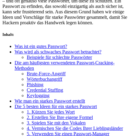
– und oft genauso viele Passwörter, um diese zu schützen. Ein
Passwort zu erfinden, das sowohl einzigartig als auch sicher ist,
kann sehr frustrierend sein. Aus diesem Grund haben wir einige
Ideen und Vorschläge für starke Passwörter gesammelt, damit Sie
Hackern proaktiv das Handwerk legen können.
Inhalt
:
Was ist ein gutes Passwort?
Was wird als schwaches Passwort betrachtet?
Beispiele für schlechte Passwörter
Die am häufigsten verwendeten Passwort-Cracking-
Methoden
Brute-Force-Angriff
Wörterbuchangriff
Phishing
Credential Stuffing
Keylogging
Wie man ein starkes Passwort erstellt
Die 5 besten Ideen für ein starkes Passwort
1. Kürzen Sie jedes Wort
2. Erstellen Sie Ihre eigene Formel
3. Spielen Sie mit den Vokalen
4. Vermischen Sie die Codes Ihrer Lieblingsländer
5. Verwenden Sie einen Passwort-Manager