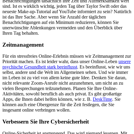
Benachrichtigungen tatsächlich Ihre Zeit und Aufmerksamkeit wert
sind. Ist es wirklich wichtig, jeden Tag über Taylor Swift oder das
neueste Make-up-Tutorial auf YouTube informiert zu sein? Natürlich
ist das Ihre Sache. Aber wenn Sie Anzahl der täglichen
Benachrichtigungen auf ein Minimum reduzieren, können Sie
unerwünschte Ablenkungen vermeiden und den Überblick über
Ihren Tag behalten.
Zeitmanagement
Für ein stressfreies Online-Erlebnis müssen wir Zeitmanagement zur
Priorität machen. Es ist leider wahr, dass unser Online-Leben
unsere
psychische Gesundheit stark beeinflusst
. Es beeinflusst, wie wir uns
selbst, andere und die Welt im Allgemeinen sehen. Und wie immer
im Leben ist zu viel von allem keine gute Idee. Denken Sie daran,
nicht relevante Zoom-Anrufe nicht anzunehmen, um nicht an zu
vielen Besprechungen teilzunehmen. Planen Sie Ihre Online-
Aktivitäten, sowohl beruflich als auch privat. Es gibt großartige
Apps, die Ihnen dabei helfen können, wie z. B.
DeskTime
. Sie
können auch eine Obergrenze für die Zeit festlegen, die Sie
insgesamt online verbringen wollen.
Verbessern Sie Ihre Cybersicherheit
Online-Sicherheit ist anstrengend. Das wird niemand leugnen. Mit