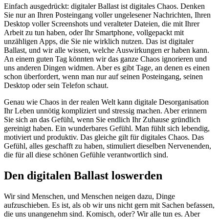
Einfach ausgedrückt: digitaler Ballast ist digitales Chaos. Denken
Sie nur an Ihren Posteingang voller ungelesener Nachrichten, Ihren
Desktop voller Screenshots und veralteter Dateien, die mit Ihrer
Arbeit zu tun haben, oder Ihr Smartphone, vollgepackt mit
unzähligen Apps, die Sie nie wirklich nutzen. Das ist digitaler
Ballast, und wir alle wissen, welche Auswirkungen er haben kann.
An einem guten Tag könnten wir das ganze Chaos ignorieren und
uns anderen Dingen widmen. Aber es gibt Tage, an denen es einen
schon überfordert, wenn man nur auf seinen Posteingang, seinen
Desktop oder sein Telefon schaut.
Genau wie Chaos in der realen Welt kann digitale Desorganisation
Ihr Leben unnötig kompliziert und stressig machen. Aber erinnern
Sie sich an das Gefühl, wenn Sie endlich Ihr Zuhause gründlich
gereinigt haben. Ein wunderbares Gefühl. Man fühlt sich lebendig,
motiviert und produktiv. Das gleiche gilt für digitales Chaos. Das
Gefühl, alles geschafft zu haben, stimuliert dieselben Nervenenden,
die für all diese schönen Gefühle verantwortlich sind.
Den digitalen Ballast loswerden
Wir sind Menschen, und Menschen neigen dazu, Dinge
aufzuschieben. Es ist, als ob wir uns nicht gern mit Sachen befassen,
die uns unangenehm sind. Komisch, oder? Wir alle tun es. Aber