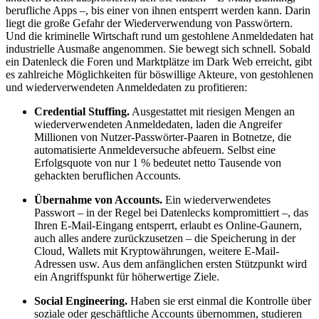
berufliche Apps –, bis einer von ihnen entsperrt werden kann. Darin
liegt die große Gefahr der Wiederverwendung von Passwörtern.
Und die kriminelle Wirtschaft rund um gestohlene Anmeldedaten hat
industrielle Ausmaße angenommen. Sie bewegt sich schnell. Sobald
ein Datenleck die Foren und Marktplätze im Dark Web erreicht, gibt
es zahlreiche Möglichkeiten für böswillige Akteure, von gestohlenen
und wiederverwendeten Anmeldedaten zu profitieren:
Credential Stuffing.
Ausgestattet mit riesigen Mengen an
wiederverwendeten Anmeldedaten, laden die Angreifer
Millionen von Nutzer-Passwörter-Paaren in Botnetze, die
automatisierte Anmeldeversuche abfeuern. Selbst eine
Erfolgsquote von nur 1 % bedeutet netto Tausende von
gehackten beruflichen Accounts.
Übernahme von Accounts.
Ein wiederverwendetes
Passwort – in der Regel bei Datenlecks kompromittiert –, das
Ihren E-Mail-Eingang entsperrt, erlaubt es Online-Gaunern,
auch alles andere zurückzusetzen – die Speicherung in der
Cloud, Wallets mit Kryptowährungen, weitere E-Mail-
Adressen usw. Aus dem anfänglichen ersten Stützpunkt wird
ein Angriffspunkt für höherwertige Ziele.
Social Engineering.
Haben sie erst einmal die Kontrolle über
soziale oder geschäftliche Accounts übernommen, studieren