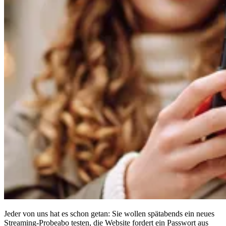
Compliance
NIS2
ISO 27001
NIST
SOC 2
Angebot anfordern
Business-Testversion starten
Jeder von uns hat es schon getan: Sie wollen spätabends ein neues
Streaming-Probeabo testen, die Website fordert ein Passwort aus