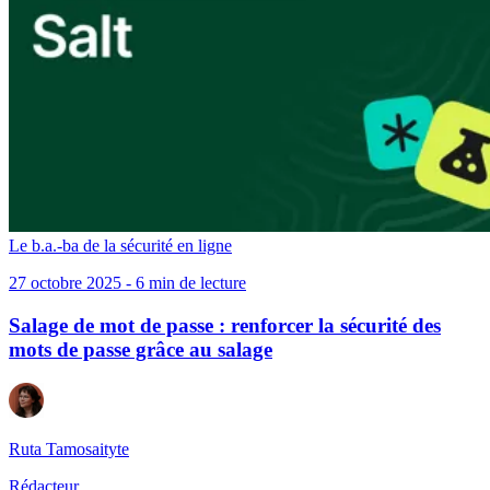
Le b.a.-ba de la sécurité en ligne
27 octobre 2025 - 6 min de lecture
Salage de mot de passe : renforcer la sécurité des
mots de passe grâce au salage
Ruta Tamosaityte
Rédacteur