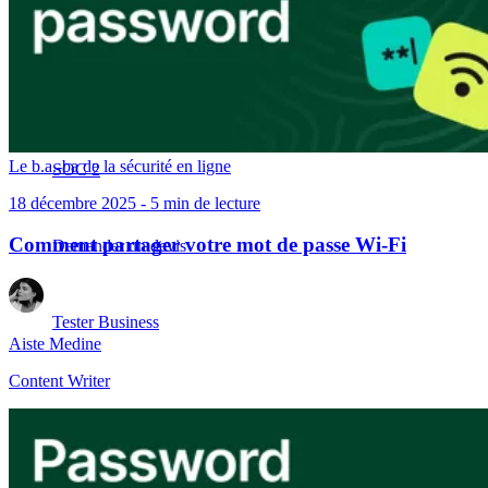
Conformité
NIS2
ISO 27001
NIST
Le b.a.-ba de la sécurité en ligne
SOC 2
18 décembre 2025 - 5 min de lecture
Comment partager votre mot de passe Wi-Fi
Demander un devis
Tester Business
Aiste Medine
Content Writer