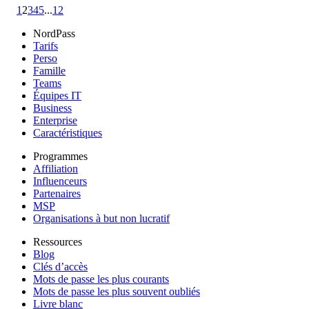
1
2
3
4
5
...
12
NordPass
Tarifs
Perso
Famille
Teams
Équipes IT
Business
Enterprise
Caractéristiques
Programmes
Affiliation
Influenceurs
Partenaires
MSP
Organisations à but non lucratif
Ressources
Blog
Clés d’accès
Mots de passe les plus courants
Mots de passe les plus souvent oubliés
Livre blanc