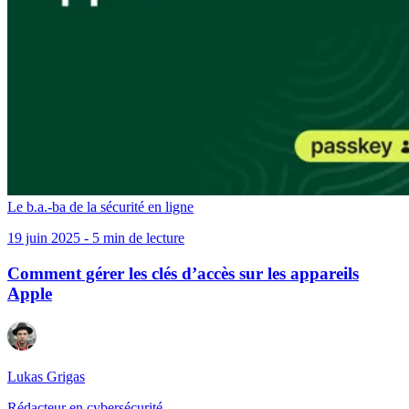
Le b.a.-ba de la sécurité en ligne
19 juin 2025 - 5 min de lecture
Comment gérer les clés d’accès sur les appareils
Apple
Lukas Grigas
Rédacteur en cybersécurité