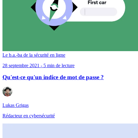
Le b.a.-ba de la sécurité en ligne
28 septembre 2021 - 5 min de lecture
Qu'est-ce qu'un indice de mot de passe ?
Lukas Grigas
Rédacteur en cybersécurité