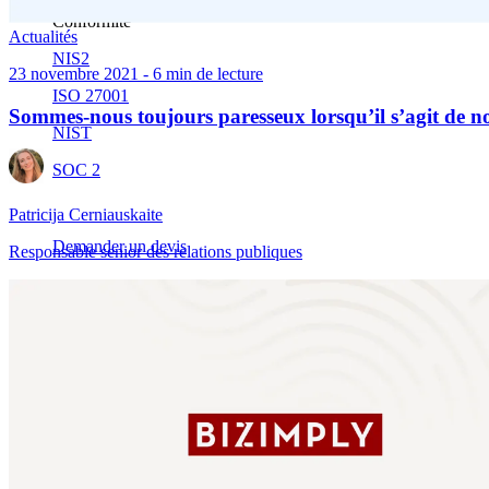
Conformité
Actualités
NIS2
23 novembre 2021 - 6 min de lecture
ISO 27001
Sommes-nous toujours paresseux lorsqu’il s’agit de nos
NIST
SOC 2
Patricija Cerniauskaite
Demander un devis
Responsable senior des relations publiques
Tester Business