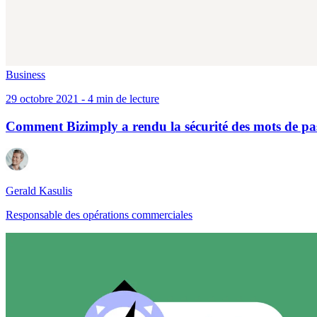
Business
29 octobre 2021 - 4 min de lecture
Comment Bizimply a rendu la sécurité des mots de pas
Gerald Kasulis
Responsable des opérations commerciales