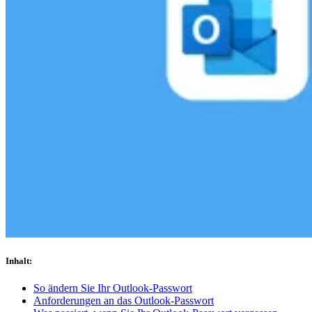
Compliance
NIS2
ISO 27001
NIST
SOC 2
Angebot anfordern
Business-Testversion starten
Inhalt
:
So ändern Sie Ihr Outlook-Passwort
Anforderungen an das Outlook-Passwort