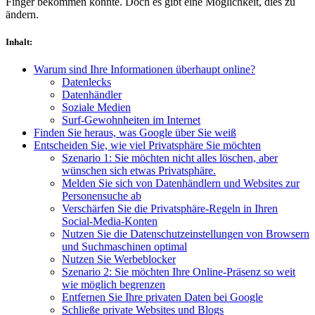
Finger bekommen könnte. Doch es gibt eine Möglichkeit, dies zu
ändern.
Inhalt
:
Warum sind Ihre Informationen überhaupt online?
Datenlecks
Datenhändler
Soziale Medien
Surf-Gewohnheiten im Internet
Finden Sie heraus, was Google über Sie weiß
Entscheiden Sie, wie viel Privatsphäre Sie möchten
Szenario 1: Sie möchten nicht alles löschen, aber
wünschen sich etwas Privatsphäre.
Melden Sie sich von Datenhändlern und Websites zur
Personensuche ab
Verschärfen Sie die Privatsphäre-Regeln in Ihren
Social-Media-Konten
Nutzen Sie die Datenschutzeinstellungen von Browsern
und Suchmaschinen optimal
Nutzen Sie Werbeblocker
Szenario 2: Sie möchten Ihre Online-Präsenz so weit
wie möglich begrenzen
Entfernen Sie Ihre privaten Daten bei Google
Schließe private Websites und Blogs