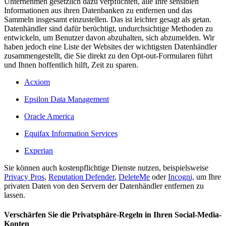
Unternehmen gesetzlich dazu verpflichten, alle Ihre sensiblen
Informationen aus ihren Datenbanken zu entfernen und das
Sammeln insgesamt einzustellen. Das ist leichter gesagt als getan.
Datenhändler sind dafür berüchtigt, undurchsichtige Methoden zu
entwickeln, um Benutzer davon abzuhalten, sich abzumelden. Wir
haben jedoch eine Liste der Websites der wichtigsten Datenhändler
zusammengestellt, die Sie direkt zu den Opt-out-Formularen führt
und Ihnen hoffentlich hilft, Zeit zu sparen.
Acxiom
Epsilon Data Management
Oracle America
Equifax Information Services
Experian
Sie können auch kostenpflichtige Dienste nutzen, beispielsweise
Privacy Pros
,
Reputation Defender
,
DeleteMe
oder
Incogni,
um Ihre
privaten Daten von den Servern der Datenhändler entfernen zu
lassen.
Verschärfen Sie die Privatsphäre-Regeln in Ihren Social-Media-
Konten