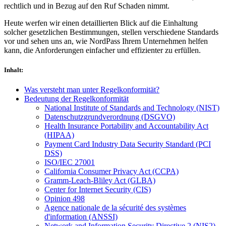
rechtlich und in Bezug auf den Ruf Schaden nimmt.
Heute werfen wir einen detaillierten Blick auf die Einhaltung
solcher gesetzlichen Bestimmungen, stellen verschiedene Standards
vor und sehen uns an, wie NordPass Ihrem Unternehmen helfen
kann, die Anforderungen einfacher und effizienter zu erfüllen.
Inhalt
:
Was versteht man unter Regelkonformität?
Bedeutung der Regelkonformität
National Institute of Standards and Technology (NIST)
Datenschutzgrundverordnung (DSGVO)
Health Insurance Portability and Accountability Act
(HIPAA)
Payment Card Industry Data Security Standard (PCI
DSS)
ISO/IEC 27001
California Consumer Privacy Act (CCPA)
Gramm-Leach-Bliley Act (GLBA)
Center for Internet Security (CIS)
Opinion 498
Agence nationale de la sécurité des systèmes
d'information (ANSSI)
Network and Information Security Directive 2 (NIS2)