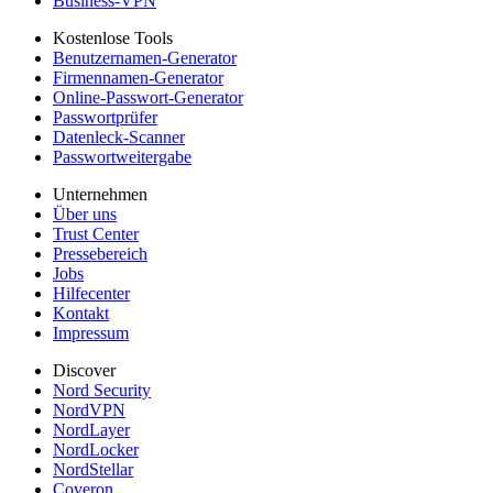
Business-VPN
Kostenlose Tools
Benutzernamen-Generator
Firmennamen-Generator
Online-Passwort-Generator
Passwortprüfer
Datenleck-Scanner
Passwortweitergabe
Unternehmen
Über uns
Trust Center
Pressebereich
Jobs
Hilfecenter
Kontakt
Impressum
Discover
Nord Security
NordVPN
NordLayer
NordLocker
NordStellar
Coveron