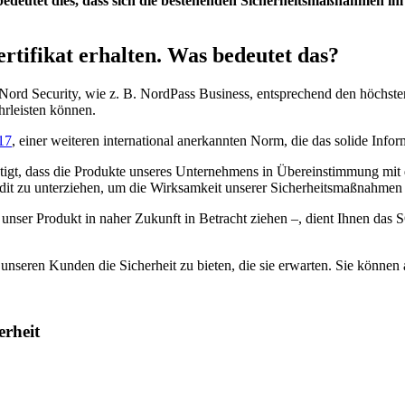
deutet dies, dass sich die bestehenden Sicherheitsmaßnahmen im L
tifikat erhalten. Was bedeutet das?
Nord Security, wie z. B. NordPass Business, entsprechend den höchsten 
hrleisten können.
17
, einer weiteren international anerkannten Norm, die das solide Inf
tigt, dass die Produkte unseres Unternehmens in Übereinstimmung mit 
dit zu unterziehen, um die Wirksamkeit unserer Sicherheitsmaßnahmen w
r unser Produkt in naher Zukunft in Betracht ziehen –, dient Ihnen das 
m unseren Kunden die Sicherheit zu bieten, die sie erwarten. Sie können
erheit